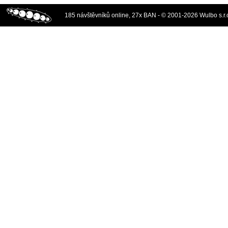
185 návštěvníků online, 27x BAN - © 2001-2026 Wulbo s.r.o