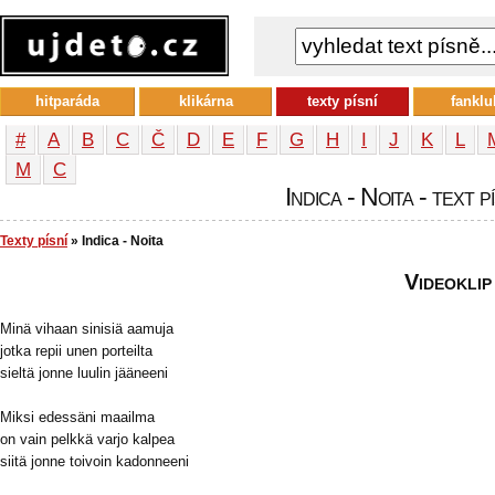
hitparáda
klikárna
texty písní
fanklu
#
A
B
C
Č
D
E
F
G
H
I
J
K
L
М
С
Indica - Noita - text p
Texty písní
» Indica - Noita
Videoklip
Minä vihaan sinisiä aamuja
jotka repii unen porteilta
sieltä jonne luulin jääneeni
Miksi edessäni maailma
on vain pelkkä varjo kalpea
siitä jonne toivoin kadonneeni