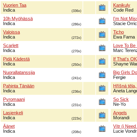
Vuorien Taa
Kanikuly
Indica
Code Red
(336x)
10h Myöhässä
I'm Not Mis
Indica
Stacie Orri
(286x)
Valoissa
Ticho
Indica
Ewa Farna
(272x)
Scarlett
Love To Be
Indica
Marc Terenz
(270x)
Pidä Kädestä
If That's O
Indica
Shayne Wa
(250x)
Nuorallatanssija
Big Girls Do
Indica
Fergie
(241x)
Pahinta Tänään
Hříšná těla,
Indica
Aneta Lang
(236x)
Pyromaani
So Sick
Indica
Ne-Yo
(231x)
Lasienkeli
Angels
Indica
Morandi
(223x)
Äänet
Vítr (i Need
Indica
Lucie Vond
(208x)