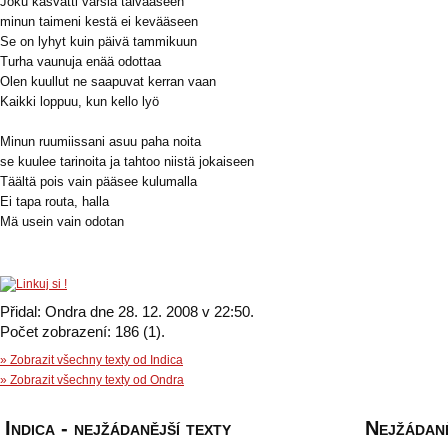
Joku kasvatti varsia taivaaseen
minun taimeni kestä ei kevääseen
Se on lyhyt kuin päivä tammikuun
Turha vaunuja enää odottaa
Olen kuullut ne saapuvat kerran vaan
Kaikki loppuu, kun kello lyö
Minun ruumiissani asuu paha noita
se kuulee tarinoita ja tahtoo niistä jokaiseen
Täältä pois vain pääsee kulumalla
Ei tapa routa, halla
Mä usein vain odotan
Přidal: Ondra dne 28. 12. 2008 v 22:50.
Počet zobrazení: 186 (1).
» Zobrazit všechny texty od Indica
» Zobrazit všechny texty od Ondra
Indica - nejžádanější texty
Nejžádaně