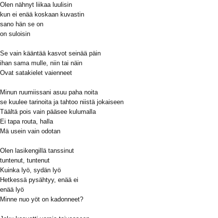
Olen nähnyt liikaa luulisin
kun ei enää koskaan kuvastin
sano hän se on
on suloisin
Se vain kääntää kasvot seinää päin
ihan sama mulle, niin tai näin
Ovat satakielet vaienneet
Minun ruumiissani asuu paha noita
se kuulee tarinoita ja tahtoo niistä jokaiseen
Täältä pois vain pääsee kulumalla
Ei tapa routa, halla
Mä usein vain odotan
Olen lasikengillä tanssinut
tuntenut, tuntenut
Kuinka lyö, sydän lyö
Hetkessä pysähtyy, enää ei
enää lyö
Minne nuo yöt on kadonneet?