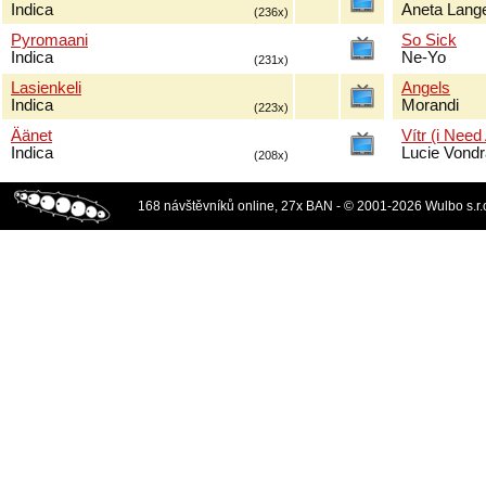
Indica
Aneta Lang
(236x)
Pyromaani
So Sick
Indica
Ne-Yo
(231x)
Lasienkeli
Angels
Indica
Morandi
(223x)
Äänet
Vítr (i Need
Indica
Lucie Vond
(208x)
168 návštěvníků online, 27x BAN - © 2001-2026 Wulbo s.r.o