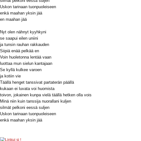
silmät pelkoni eessä suljen
Uskon tarinaan tuonpuoleiseen
enkä maahan yksin jää
en maahan jää
Nyt olen nähnyt kyyhkyni
se saapui eilen uniini
ja tunsin rauhan rakkauden
Siipiä enää pelkää en
Voin huoletonna lentää vaan
luottaa mun sielun kantajaan
Se kyllä kulkee varoen
ja kotiin vie
Täällä henget tanssivat partaterän päällä
kukaan ei luvata voi huomista
toivon, jokainen kunpa vielä täällä hetken olla vois
Minä niin kuin tanssija nuorallani kuljen
silmät pelkoni eessä suljen
Uskon tarinaan tuonpuoleiseen
enkä maahan yksin jää