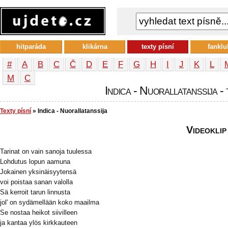
hitparáda
klikárna
texty písní
fanklu
#
A
B
C
Č
D
E
F
G
H
I
J
K
L
М
С
Indica - Nuorallatanssija - 
Texty písní
» Indica - Nuorallatanssija
Videoklip
Tarinat on vain sanoja tuulessa
Lohdutus lopun aamuna
Jokainen yksinäisyytensä
voi poistaa sanan valolla
Sä kerroit tarun linnusta
jol' on sydämellään koko maailma
Se nostaa heikot siivilleen
ja kantaa ylös kirkkauteen