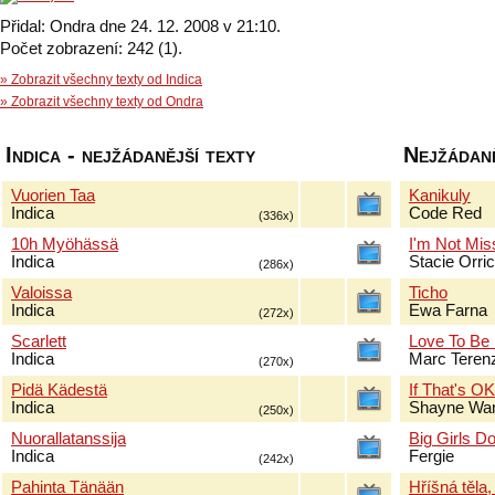
Přidal: Ondra dne 24. 12. 2008 v 21:10.
Počet zobrazení: 242 (1).
» Zobrazit všechny texty od Indica
» Zobrazit všechny texty od Ondra
Indica - nejžádanější texty
Nejžádaně
Vuorien Taa
Kanikuly
Indica
Code Red
(336x)
10h Myöhässä
I'm Not Mis
Indica
Stacie Orri
(286x)
Valoissa
Ticho
Indica
Ewa Farna
(272x)
Scarlett
Love To Be
Indica
Marc Terenz
(270x)
Pidä Kädestä
If That's O
Indica
Shayne Wa
(250x)
Nuorallatanssija
Big Girls Do
Indica
Fergie
(242x)
Pahinta Tänään
Hříšná těla,