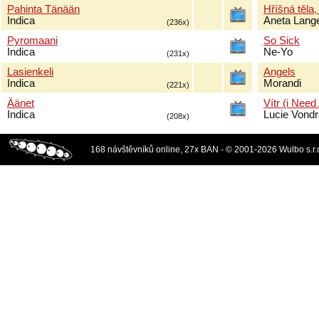
Pahinta Tänään
Hříšná těla,
Indica
Aneta Lang
(236x)
Pyromaani
So Sick
Indica
Ne-Yo
(231x)
Lasienkeli
Angels
Indica
Morandi
(221x)
Äänet
Vítr (i Need
Indica
Lucie Vond
(208x)
168 návštěvníků online, 27x BAN - © 2001-2026 Wulbo s.r.o