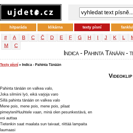
hitparáda
klikárna
texty písní
fanklu
#
A
B
C
Č
D
E
F
G
H
I
J
K
L
М
С
Indica - Pahinta Tänään - t
Texty písní
» Indica - Pahinta Tänään
Videoklip
Pahinta tänään on valkea valo,
Joka silmiini lyö, eikä varjoja varo
Sillä pahinta tänään on valkea valo
Mene pois, mene pois, mene pois, pilaat
pimeyteniHuuhtele vaan, minä olen pesunkestävä, en
voi auttaa
Tietenkin saat maalata sun taivaat, riittää lampaita
laumaasi