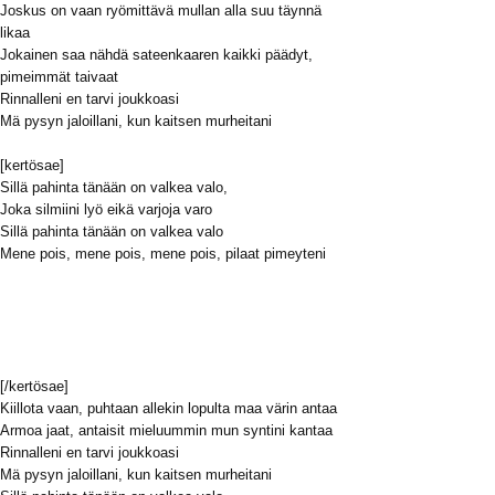
Joskus on vaan ryömittävä mullan alla suu täynnä
likaa
Jokainen saa nähdä sateenkaaren kaikki päädyt,
pimeimmät taivaat
Rinnalleni en tarvi joukkoasi
Mä pysyn jaloillani, kun kaitsen murheitani
[kertösae]
Sillä pahinta tänään on valkea valo,
Joka silmiini lyö eikä varjoja varo
Sillä pahinta tänään on valkea valo
Mene pois, mene pois, mene pois, pilaat pimeyteni
[/kertösae]
Kiillota vaan, puhtaan allekin lopulta maa värin antaa
Armoa jaat, antaisit mieluummin mun syntini kantaa
Rinnalleni en tarvi joukkoasi
Mä pysyn jaloillani, kun kaitsen murheitani