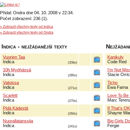
Přidal: Ondra dne 04. 10. 2008 v 22:34.
Počet zobrazení: 236 (1).
» Zobrazit všechny texty od Indica
» Zobrazit všechny texty od Ondra
Indica - nejžádanější texty
Nejžádaně
Vuorien Taa
Kanikuly
Indica
Code Red
(336x)
10h Myöhässä
I'm Not Mis
Indica
Stacie Orri
(285x)
Valoissa
Ticho
Indica
Ewa Farna
(271x)
Scarlett
Love To Be
Indica
Marc Terenz
(270x)
Pidä Kädestä
If That's O
Indica
Shayne Wa
(250x)
Nuorallatanssija
Big Girls Do
Indica
Fergie
(241x)