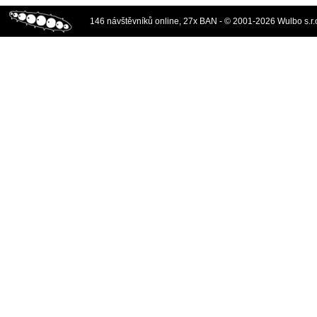
146 návštěvníků online, 27x BAN - © 2001-2026 Wulbo s.r.o