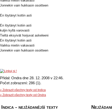
Vaikka mietin vakavasti
Jonnekin vain hukkasin osoitteen
En löytänyt kottin asti
En löytänyt kotiin asti
kuljin kyllä varovasti
Tieltä eksyivät horjuvat askeleeni
En löytänyt kotiin asti
Vaikka mietin vakavasti
Jonnekin vain hukkasin osoitteen
Přidal: Ondra dne 28. 12. 2008 v 22:46.
Počet zobrazení: 286 (1).
» Zobrazit všechny texty od Indica
» Zobrazit všechny texty od Ondra
Indica - nejžádanější texty
Nejžádaně