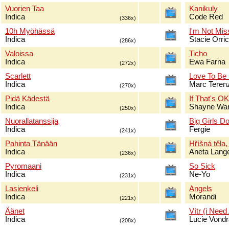
Vuorien Taa
Kanikuly
Indica
Code Red
(336x)
10h Myöhässä
I'm Not Mis
Indica
Stacie Orri
(286x)
Valoissa
Ticho
Indica
Ewa Farna
(272x)
Scarlett
Love To Be
Indica
Marc Terenz
(270x)
Pidä Kädestä
If That's O
Indica
Shayne Wa
(250x)
Nuorallatanssija
Big Girls Do
Indica
Fergie
(241x)
Pahinta Tänään
Hříšná těla,
Indica
Aneta Lang
(236x)
Pyromaani
So Sick
Indica
Ne-Yo
(231x)
Lasienkeli
Angels
Indica
Morandi
(221x)
Äänet
Vítr (i Need
Indica
Lucie Vond
(208x)