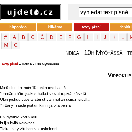
hitparáda
klikárna
texty písní
fanklu
#
A
B
C
Č
D
E
F
G
H
I
J
K
L
М
С
Indica - 10h Myöhässä - te
Texty písní
» Indica - 10h Myöhässä
Videoklip
Minä olen kai noin 10 tuntia myöhässä
Ymmärräthän, joskus hetket vievät repivät käsistä
Olen joskus vuosia istunut vain neljän seinän sisällä
Yrittänyt saada jostain kiinni ja olla perillä
En löytänyt kotiin asti
kuljin kyllä varovasti
Tieltä eksyivät horjuvat askeleeni