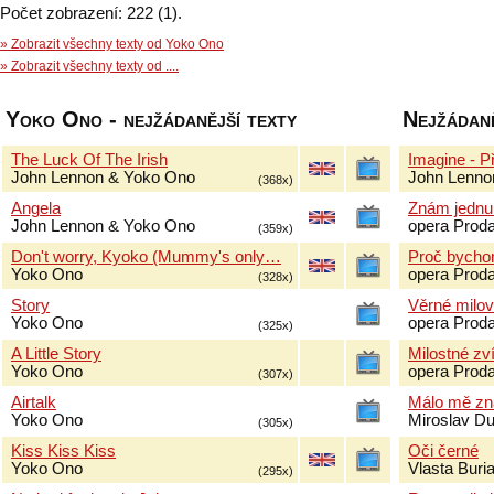
Počet zobrazení: 222 (1).
» Zobrazit všechny texty od Yoko Ono
» Zobrazit všechny texty od ....
Yoko Ono - nejžádanější texty
Nejžádaněj
The Luck Of The Irish
Imagine - P
John Lennon & Yoko Ono
John Lenno
(368x)
Angela
Znám jednu
John Lennon & Yoko Ono
opera Prod
(359x)
Don't worry, Kyoko (Mummy's only…
Proč bychom
Yoko Ono
opera Prod
(328x)
Story
Věrné milov
Yoko Ono
opera Prod
(325x)
A Little Story
Milostné zv
Yoko Ono
opera Prod
(307x)
Airtalk
Málo mě zn
Yoko Ono
Miroslav D
(305x)
Kiss Kiss Kiss
Oči černé
Yoko Ono
Vlasta Buri
(295x)