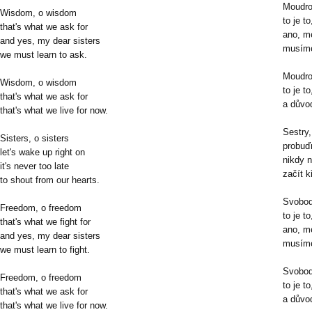
Moudro
Wisdom, o wisdom
to je t
that's what we ask for
ano, m
and yes, my dear sisters
musíme
we must learn to ask.
Moudro
Wisdom, o wisdom
to je t
that's what we ask for
a důvod
that's what we live for now.
Sestry,
Sisters, o sisters
probuď
let's wake up right on
nikdy n
it's never too late
začít k
to shout from our hearts.
Svobod
Freedom, o freedom
to je t
that's what we fight for
ano, m
and yes, my dear sisters
musíme
we must learn to fight.
Svobod
Freedom, o freedom
to je t
that's what we ask for
a důvod
that's what we live for now.