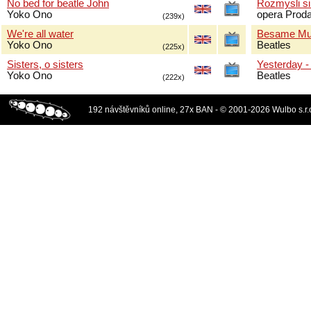
No bed for beatle John
Rozmysli s
Yoko Ono
opera Prod
(239x)
We're all water
Besame Mu
Yoko Ono
Beatles
(225x)
Sisters, o sisters
Yesterday -
Yoko Ono
Beatles
(222x)
192 návštěvníků online, 27x BAN - © 2001-2026 Wulbo s.r.o