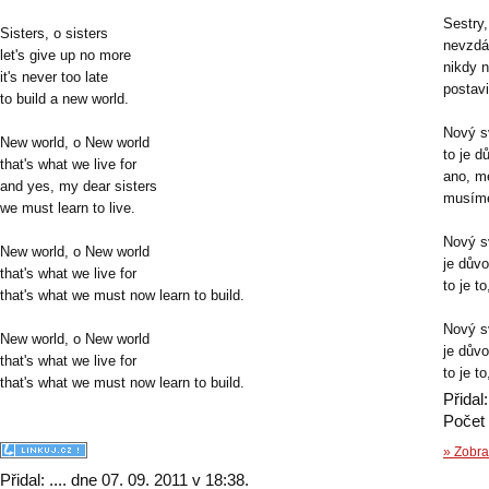
Sestry,
Sisters, o sisters
nevzdá
let's give up no more
nikdy n
it's never too late
postavi
to build a new world.
Nový s
New world, o New world
to je d
that's what we live for
ano, m
and yes, my dear sisters
musíme 
we must learn to live.
Nový s
New world, o New world
je důvo
that's what we live for
to je t
that's what we must now learn to build.
Nový s
New world, o New world
je důvo
that's what we live for
to je t
that's what we must now learn to build.
Přidal:
Počet 
» Zobraz
Přidal: .... dne 07. 09. 2011 v 18:38.