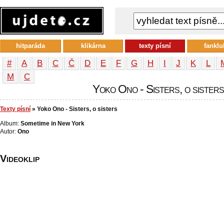
hitparáda
klikárna
texty písní
fanklu
#
A
B
C
Č
D
E
F
G
H
I
J
K
L
М
С
Yoko Ono - Sisters, o sisters 
Texty písní
» Yoko Ono - Sisters, o sisters
Album:
Sometime in New York
Autor:
Ono
Videoklip