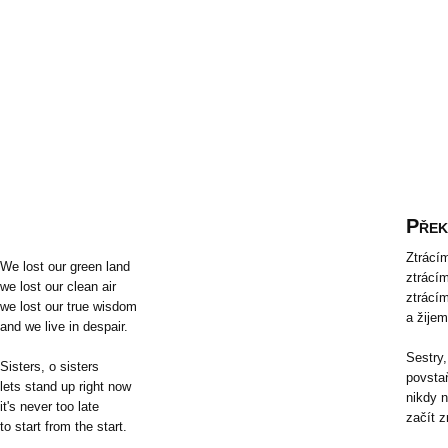
Přek
Ztrácí
We lost our green land
ztrácí
we lost our clean air
ztrácí
we lost our true wisdom
a žijem
and we live in despair.
Sestry,
Sisters, o sisters
povsta
lets stand up right now
nikdy n
it's never too late
začít 
to start from the start.