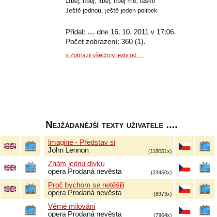
Líbej, líbej, líbej, líbej mě, lásko
Ještě jednou, ještě jeden polibek
Přidal: .... dne 16. 10. 2011 v 17:06.
Počet zobrazení: 360 (1).
» Zobrazit všechny texty od ....
Nejžádanější texty uživatele ....
Imagine - Představ si
John Lennon
(118051x)
Znám jednu dívku
opera Prodaná nevěsta
(23450x)
Proč bychom se netěšili
opera Prodaná nevěsta
(8973x)
Věrné milování
opera Prodaná nevěsta
(7964x)