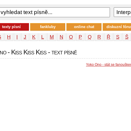
texty písní
fankluby
online chat
diskuzní fór
G
H
I
J
K
L
M
N
O
P
Q
R
Ř
S
Š
o - Kiss Kiss Kiss - text písně
Yoko Ono - stát se fanoušk