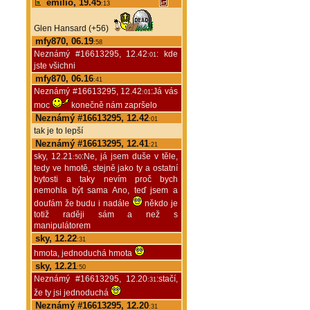
emilio, 19.45
:13
Glen Hansard (+56)
mfy870, 06.19
:58
Neznámý #16613295, 12.42
: kde
:01
jste všichni
mfy870, 06.16
:41
Neznámý #16613295, 12.42
:Já vás
:01
moc
konečně nám zapršelo
Neznámý #16613295, 12.42
:01
tak je to lepší
Neznámý #16613295, 12.41
:21
sky, 12.21
:Ne, já jsem duše v těle,
:50
tedy ve hmotě, stejně jako ty a ostatní
bytosti a taky nevím proč bych
nemohla být sama Ano, teď jsem a
doufám že budu i nadále
někdo je
totiž raději sám a než s
manipulátorem
sky, 12.22
:31
hmota, jednoduchá hmota
sky, 12.21
:50
Neznámý #16613295, 12.20
:stačí,
:31
že ty jsi jednoduchá
Neznámý #16613295, 12.20
:31