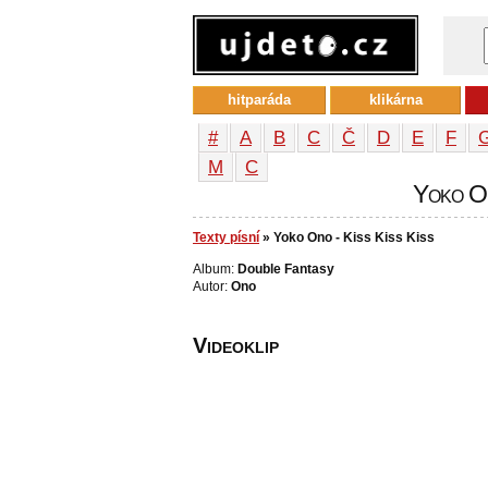
hitparáda
klikárna
#
A
B
C
Č
D
E
F
М
С
Yoko On
Texty písní
» Yoko Ono - Kiss Kiss Kiss
Album:
Double Fantasy
Autor:
Ono
Videoklip