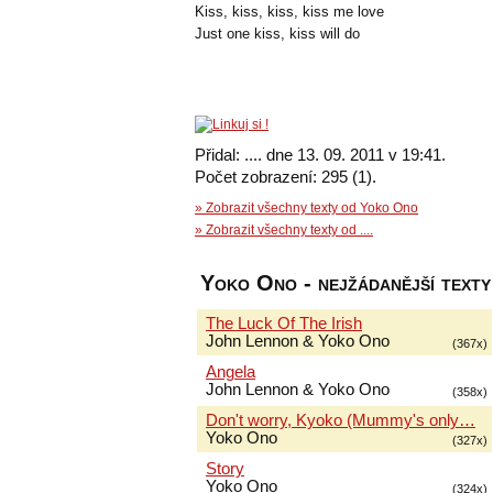
Kiss, kiss, kiss, kiss me love
Just one kiss, kiss will do
Přidal: .... dne 13. 09. 2011 v 19:41.
Počet zobrazení: 295 (1).
» Zobrazit všechny texty od Yoko Ono
» Zobrazit všechny texty od ....
Yoko Ono - nejžádanější texty
The Luck Of The Irish
John Lennon & Yoko Ono
(367x)
Angela
John Lennon & Yoko Ono
(358x)
Don't worry, Kyoko (Mummy's only…
Yoko Ono
(327x)
Story
Yoko Ono
(324x)