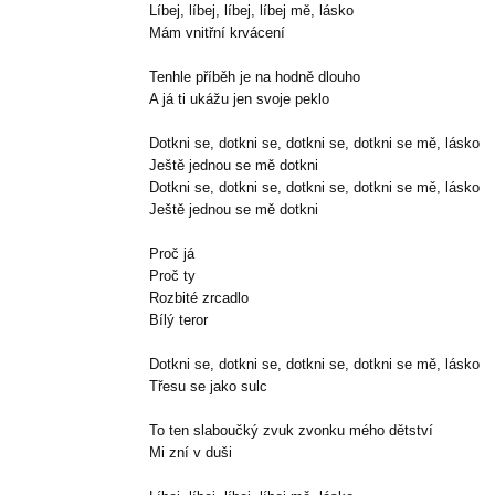
Líbej, líbej, líbej, líbej mě, lásko
Mám vnitřní krvácení
Tenhle příběh je na hodně dlouho
A já ti ukážu jen svoje peklo
Dotkni se, dotkni se, dotkni se, dotkni se mě, lásko
Ještě jednou se mě dotkni
Dotkni se, dotkni se, dotkni se, dotkni se mě, lásko
Ještě jednou se mě dotkni
Proč já
Proč ty
Rozbité zrcadlo
Bílý teror
Dotkni se, dotkni se, dotkni se, dotkni se mě, lásko
Třesu se jako sulc
To ten slaboučký zvuk zvonku mého dětství
Mi zní v duši