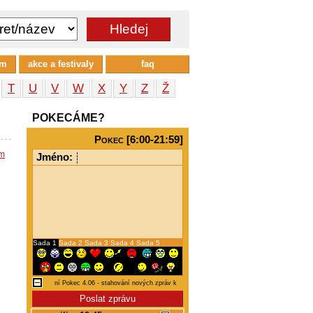
um
akce a festivaly
faq
T
U
V
W
X
Y
Z
Ž
POKECÁME?
Pokec [6:00-21:59]
em
Jméno:
Sada 1
Sada 2
Sada 3
Sada 4
Sada 5