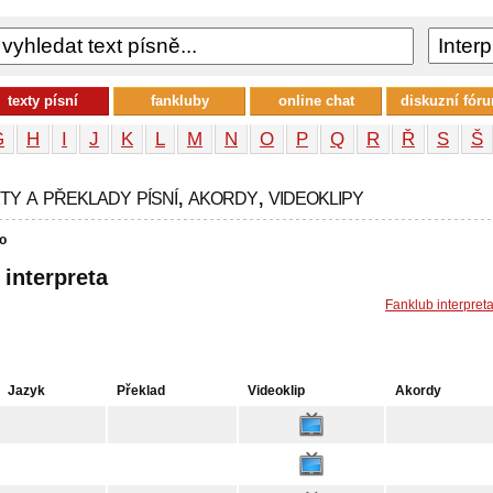
texty písní
fankluby
online chat
diskuzní fór
G
H
I
J
K
L
M
N
O
P
Q
R
Ř
S
Š
y a překlady písní, akordy, videoklipy
o
 interpreta
Fanklub interpret
Jazyk
Překlad
Videoklip
Akordy