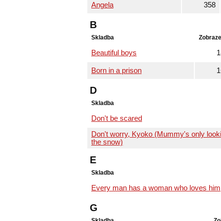
Angela
358
B
Skladba
Zobraze
Beautiful boys
1
Born in a prison
1
D
Skladba
Don't be scared
Don't worry, Kyoko (Mummy's only lookin
the snow)
E
Skladba
Every man has a woman who loves him
G
Skladba
Zo