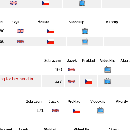
ní
Jazyk
Překlad
Videoklip
Akordy
80
66
Zobrazení
Jazyk
Překlad
Videoklip
Akor
160
g for her hand in
327
Zobrazení
Jazyk
Překlad
Videoklip
Akordy
171
brazení
Jazyk
Překlad
Videoklip
Akordy