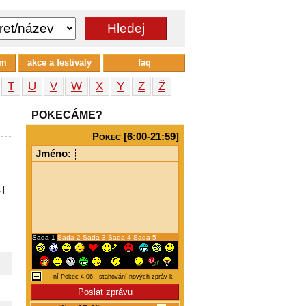
um
akce a festivaly
faq
T
U
V
W
X
Y
Z
Ž
POKECÁME?
Pokec [6:00-21:59]
Jméno:
a
|
Sada 1
Sada 2
Sada 3
Sada 4
Sada 5