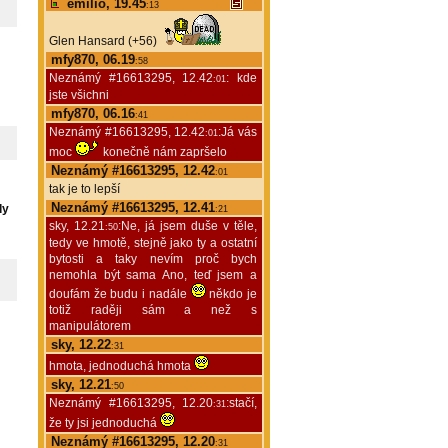
emilio, 19.45
:13
Glen Hansard (+56)
mfy870, 06.19
:58
Neznámý #16613295, 12.42
: kde
:01
jste všichni
mfy870, 06.16
:41
Neznámý #16613295, 12.42
:Já vás
:01
moc
konečně nám zapršelo
Neznámý #16613295, 12.42
:01
tak je to lepší
Neznámý #16613295, 12.41
dy
:21
sky, 12.21
:Ne, já jsem duše v těle,
:50
tedy ve hmotě, stejně jako ty a ostatní
bytosti a taky nevím proč bych
nemohla být sama Ano, teď jsem a
doufám že budu i nadále
někdo je
totiž raději sám a než s
manipulátorem
sky, 12.22
:31
hmota, jednoduchá hmota
sky, 12.21
:50
Neznámý #16613295, 12.20
:stačí,
:31
že ty jsi jednoduchá
Neznámý #16613295, 12.20
:31