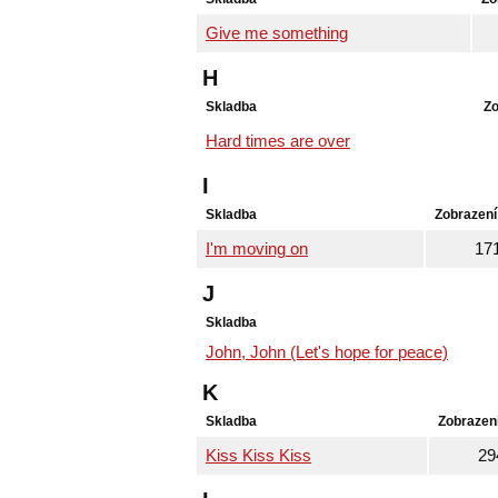
Give me something
H
Skladba
Zo
Hard times are over
I
Skladba
Zobrazení
I'm moving on
17
J
Skladba
John, John (Let's hope for peace)
K
Skladba
Zobrazen
Kiss Kiss Kiss
29