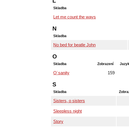
L
Skladba
Let me count the ways
N
Skladba
No bed for beatle John
O
Skladba
Zobrazení
Jazy
O´sanity
159
S
Skladba
Zobra
Sisters, o sisters
Sleepless night
Story