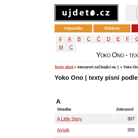
hitparáda
klikárna
#
A
B
C
Č
D
E
F
М
С
Yoko Ono - text
Texty písní
» interpreti začínající na
Y
» Yoko On
Yoko Ono | texty písní podle
A
Skladba
Zobrazení
A Little Story
307
Airtalk
305