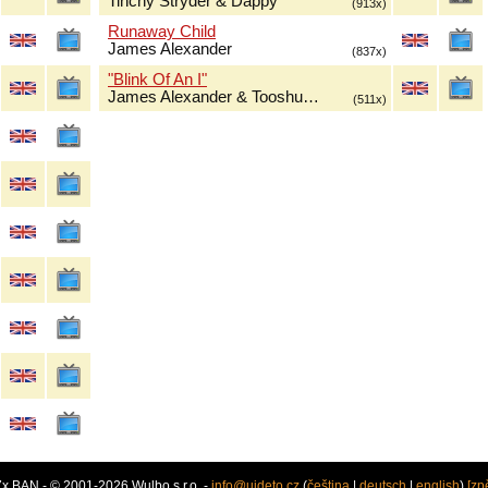
Tinchy Stryder & Dappy
(913x)
Runaway Child
James Alexander
(837x)
"Blink Of An I"
James Alexander & Tooshu…
(511x)
7x BAN - © 2001-2026 Wulbo s.r.o. -
info@ujdeto.cz
(
čeština
|
deutsch
|
english
)
[zp