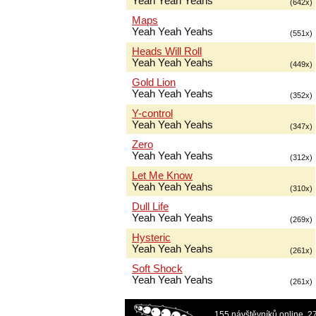
Yeah Yeah Yeahs
(642x)
Maps
Yeah Yeah Yeahs
(551x)
Heads Will Roll
Yeah Yeah Yeahs
(449x)
Gold Lion
Yeah Yeah Yeahs
(352x)
Y-control
Yeah Yeah Yeahs
(347x)
Zero
Yeah Yeah Yeahs
(312x)
Let Me Know
Yeah Yeah Yeahs
(310x)
Dull Life
Yeah Yeah Yeahs
(269x)
Hysteric
Yeah Yeah Yeahs
(261x)
Soft Shock
Yeah Yeah Yeahs
(261x)
155 návštěvníků online, 2