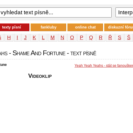
texty písní
fankluby
online chat
diskuzní fór
G
H
I
J
K
L
M
N
O
P
Q
R
Ř
S
Š
hs - Shame And Fortune - text písně
tune
Yeah Yeah Yeahs - stát se fanoušk
Videoklip