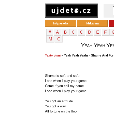
hitparáda
klikárna
#
A
B
C
Č
D
E
F
М
С
Yeah Yeah Yea
Texty písní
» Yeah Yeah Yeahs - Shame And For
Shame is soft and safe
Lose when I play your game
Come if you call my name
Lose when I play your game
You got an attitude
You got a way
All fortune on the floor