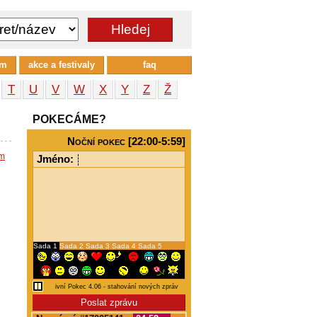
um
akce a festivaly
faq
T
U
V
W
X
Y
Z
Ž
POKECÁME?
Noční pokec [22:00-5:59]
em
Jméno:
Sada 1
Sada 2
Sada 3
Sada 4
Sada 5