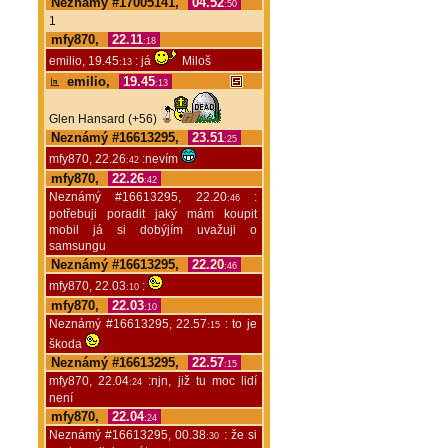
Neznámý #17005141,
04.52
:50
1
mfy870,
22.11
:18
emilio, 19.45
: já
Miloš
:13
emilio,
19.45
:13
Glen Hansard (+56)
Neznámý #16613295,
23.51
:25
mfy870, 22.26
:nevím
:42
mfy870,
22.26
:42
Neznámý #16613295, 22.20
:
:46
potřebuji poradit jaký mám koupit
mobil já si dobýjím uvažuji o
samsungu
Neznámý #16613295,
22.20
:46
mfy870, 22.03
:
:10
mfy870,
22.03
:10
Neznámý #16613295, 22.57
: to je
:15
škoda
Neznámý #16613295,
22.57
:15
mfy870, 22.04
:njn, již tu moc lidí
:24
není
mfy870,
22.04
:24
Neznámý #16613295, 00.38
: že si
:30