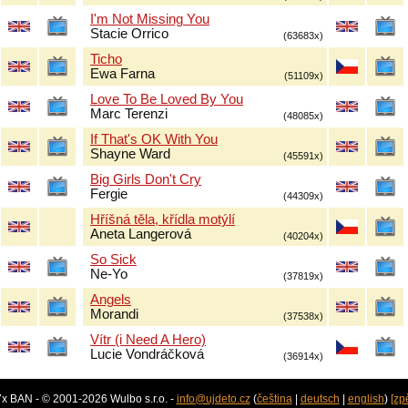
I'm Not Missing You
Stacie Orrico
(63683x)
Ticho
Ewa Farna
(51109x)
Love To Be Loved By You
Marc Terenzi
(48085x)
If That's OK With You
Shayne Ward
(45591x)
Big Girls Don't Cry
Fergie
(44309x)
Hříšná těla, křídla motýlí
Aneta Langerová
(40204x)
So Sick
Ne-Yo
(37819x)
Angels
Morandi
(37538x)
Vítr (i Need A Hero)
Lucie Vondráčková
(36914x)
7x BAN - © 2001-2026 Wulbo s.r.o. -
info@ujdeto.cz
(
čeština
|
deutsch
|
english
)
[zp