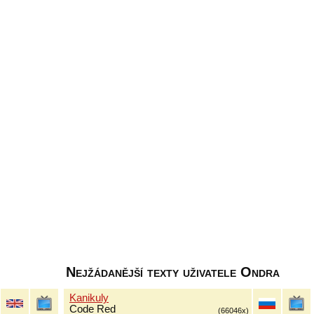
Nejžádanější texty uživatele Ondra
Kanikuly
Code Red
(66046x)