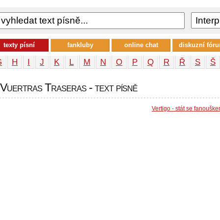
texty písní
fankluby
online chat
diskuzní fór
G
H
I
J
K
L
M
N
O
P
Q
R
Ř
S
Š
 Vuertras Traseras - text písně
Vertigo - stát se fanoušk