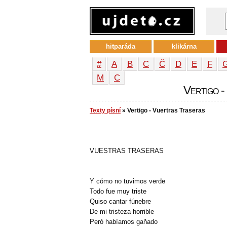
hitparáda
klikárna
#
A
B
C
Č
D
E
F
М
С
Vertigo -
Texty písní
» Vertigo - Vuertras Traseras
VUESTRAS TRASERAS
Y cómo no tuvimos verde
Todo fue muy triste
Quiso cantar fúnebre
De mi tristeza horrible
Peró habíamos gaňado