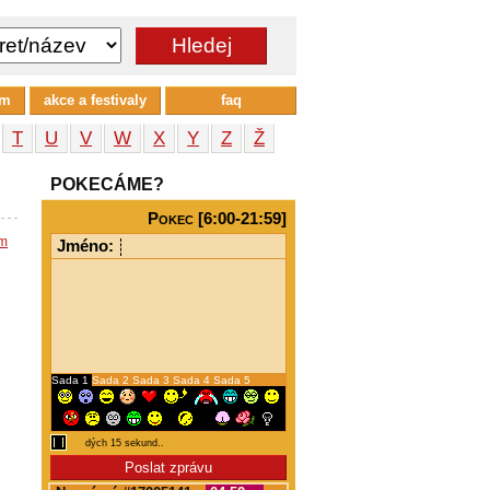
um
akce a festivaly
faq
T
U
V
W
X
Y
Z
Ž
POKECÁME?
Pokec [6:00-21:59]
em
Jméno:
Sada 1
Sada 2
Sada 3
Sada 4
Sada 5