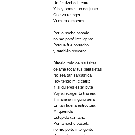
Un festival del teatro
Y hoy somos un conjunto
Que va recoger
Vuestras traseras
Por la noche pasada
no me portó inteligente
Porque fue borracho
y también obsceno
Dimelo todo de nis faltas
dejame tocar tus pantaletas
No sea tan sarcastica
Hoy tengo mi cicatriz
Y si quieres estar puta
Voy a recoger tu trasera
Y maňana ninguno será
En tan buena estructura
Mi querrida
Estupida cantatriz
Por la noche pasada
no me portó inteligente