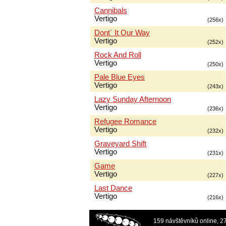
Cannibals
Vertigo
(256x)
Dont´ It Our Way
Vertigo
(252x)
Rock And Roll
Vertigo
(250x)
Pale Blue Eyes
Vertigo
(243x)
Lazy Sunday Afternoon
Vertigo
(236x)
Refugee Romance
Vertigo
(232x)
Graveyard Shift
Vertigo
(231x)
Game
Vertigo
(227x)
Last Dance
Vertigo
(216x)
159 návštěvníků online, 2