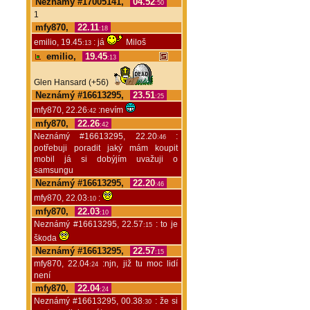
Neznámý #17005141,
04.52
:50
1
mfy870,
22.11
:18
emilio, 19.45
: já
Miloš
:13
emilio,
19.45
:13
Glen Hansard (+56)
Neznámý #16613295,
23.51
:25
mfy870, 22.26
:nevím
:42
mfy870,
22.26
:42
Neznámý #16613295, 22.20
:
:46
potřebuji poradit jaký mám koupit
mobil já si dobýjím uvažuji o
samsungu
Neznámý #16613295,
22.20
:46
mfy870, 22.03
:
:10
mfy870,
22.03
:10
Neznámý #16613295, 22.57
: to je
:15
škoda
Neznámý #16613295,
22.57
:15
mfy870, 22.04
:njn, již tu moc lidí
:24
není
mfy870,
22.04
:24
Neznámý #16613295, 00.38
: že si
:30