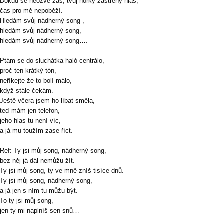
Dokud se neozve zas, tvůj hořký zastřený hlas,
čas pro mě nepoběží.
Hledám svůj nádherný song ,
hledám svůj nádherný song,
hledám svůj nádherný song….
Ptám se do sluchátka haló centrálo,
proč ten krátký tón,
neříkejte že to bolí málo,
když stále čekám.
Ještě včera jsem ho líbat směla,
teď mám jen telefon,
jeho hlas tu není víc,
a já mu toužím zase říct.
Ref: Ty jsi můj song, nádherný song,
bez něj já dál nemůžu žít.
Ty jsi můj song, ty ve mně zníš tisíce dnů.
Ty jsi můj song, nádherný song,
a já jen s ním tu můžu být.
To ty jsi můj song,
jen ty mi naplníš sen snů…