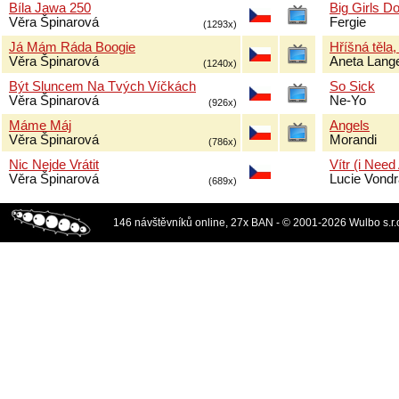
Bíla Jawa 250
Big Girls Do
Věra Špinarová
Fergie
(1293x)
Já Mám Ráda Boogie
Hříšná těla,
Věra Špinarová
Aneta Lang
(1240x)
Být Sluncem Na Tvých Víčkách
So Sick
Věra Špinarová
Ne-Yo
(926x)
Máme Máj
Angels
Věra Špinarová
Morandi
(786x)
Nic Nejde Vrátit
Vítr (i Need
Věra Špinarová
Lucie Vond
(689x)
146 návštěvníků online, 27x BAN - © 2001-2026 Wulbo s.r.o