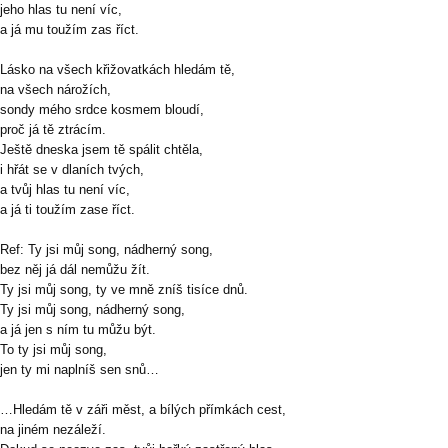
jeho hlas tu není víc,
a já mu toužím zas říct.
Lásko na všech křižovatkách hledám tě,
na všech nárožích,
sondy mého srdce kosmem bloudí,
proč já tě ztrácím.
Ještě dneska jsem tě spálit chtěla,
i hřát se v dlaních tvých,
a tvůj hlas tu není víc,
a já ti toužím zase říct.
Ref: Ty jsi můj song, nádherný song,
bez něj já dál nemůžu žít.
Ty jsi můj song, ty ve mně zníš tisíce dnů.
Ty jsi můj song, nádherný song,
a já jen s ním tu můžu být.
To ty jsi můj song,
jen ty mi naplníš sen snů…
…Hledám tě v záři měst, a bílých přímkách cest,
na jiném nezáleží.