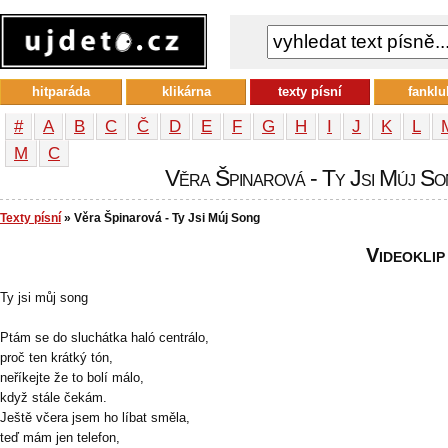
hitparáda
klikárna
texty písní
fanklu
#
A
B
C
Č
D
E
F
G
H
I
J
K
L
М
С
Věra Špinarová - Ty Jsi Múj Son
Texty písní
» Věra Špinarová - Ty Jsi Múj Song
Videoklip
Ty jsi můj song
Ptám se do sluchátka haló centrálo,
proč ten krátký tón,
neříkejte že to bolí málo,
když stále čekám.
Ještě včera jsem ho líbat směla,
teď mám jen telefon,