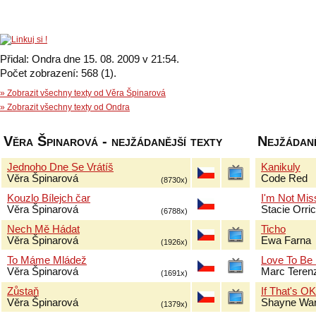
Přidal: Ondra dne 15. 08. 2009 v 21:54.
Počet zobrazení: 568 (1).
» Zobrazit všechny texty od Věra Špinarová
» Zobrazit všechny texty od Ondra
Věra Špinarová - nejžádanější texty
Nejžádaně
Jednoho Dne Se Vrátíš
Kanikuly
Věra Špinarová
Code Red
(8730x)
Kouzlo Bílejch čar
I'm Not Mis
Věra Špinarová
Stacie Orri
(6788x)
Nech Mě Hádat
Ticho
Věra Špinarová
Ewa Farna
(1926x)
To Máme Mládež
Love To Be
Věra Špinarová
Marc Terenz
(1691x)
Zůstaň
If That's O
Věra Špinarová
Shayne Wa
(1379x)