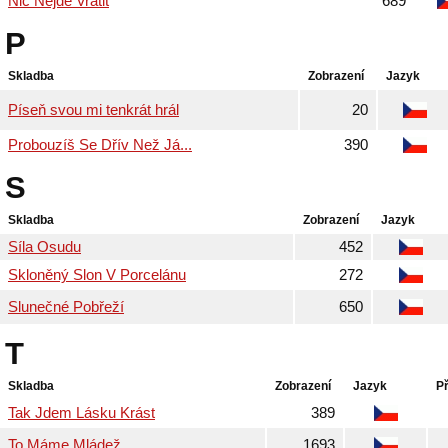
Nic Nejde Vrátit
689
P
Skladba
Zobrazení
Jazyk
Píseň svou mi tenkrát hrál
20
Probouzíš Se Dřív Než Já...
390
S
Skladba
Zobrazení
Jazyk
Síla Osudu
452
Skloněný Slon V Porcelánu
272
Slunečné Pobřeží
650
T
Skladba
Zobrazení
Jazyk
P
Tak Jdem Lásku Krást
389
To Máme Mládež
1693