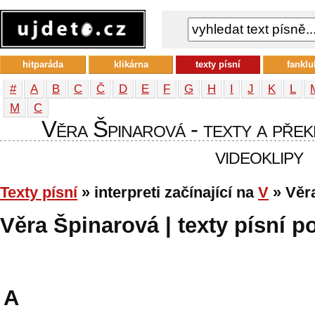
hitparáda
klikárna
texty písní
fanklu
#
A
B
C
Č
D
E
F
G
H
I
J
K
L
М
С
Věra Špinarová - texty a překl
videoklipy
Texty písní
» interpreti začínající na
V
» Věr
Věra Špinarová | texty písní po
A