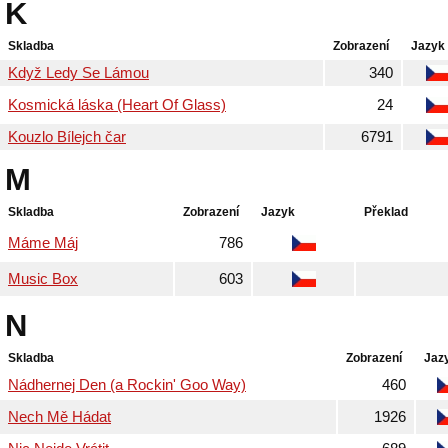
K
Skladba
Zobrazení
Jazyk
Když Ledy Se Lámou
340
Kosmická láska (Heart Of Glass)
24
Kouzlo Bílejch čar
6791
M
Skladba
Zobrazení
Jazyk
Překlad
Máme Máj
786
Music Box
603
N
Skladba
Zobrazení
Jaz
Nádhernej Den (a Rockin' Goo Way)
460
Nech Mě Hádat
1926