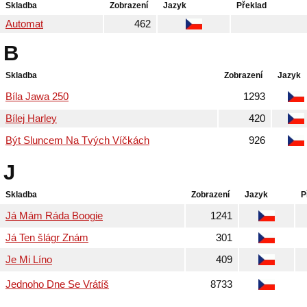
Skladba
Zobrazení
Jazyk
Překlad
Automat
462
B
Skladba
Zobrazení
Jazyk
Bíla Jawa 250
1293
Bílej Harley
420
Být Sluncem Na Tvých Víčkách
926
J
Skladba
Zobrazení
Jazyk
P
Já Mám Ráda Boogie
1241
Já Ten šlágr Znám
301
Je Mi Líno
409
Jednoho Dne Se Vrátíš
8733