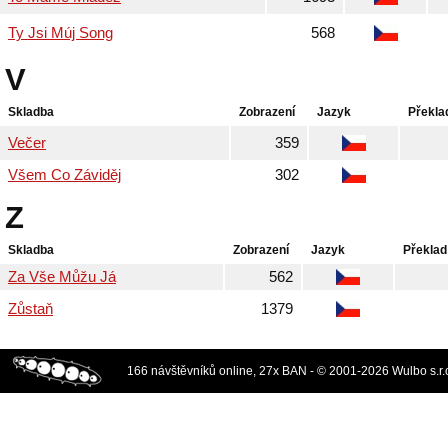
Ty Jsi Múj Song
568
V
Skladba
Zobrazení
Jazyk
Překla
Večer
359
Všem Co Záviděj
302
Z
Skladba
Zobrazení
Jazyk
Překlad
Za Vše Můžu Já
562
Zůstaň
1379
166 návštěvníků online, 27x BAN - © 2001-2026 Wulbo s.r.o