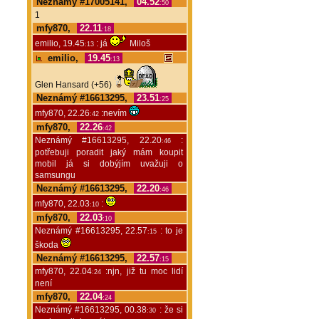
Neznámý #17005141,
04.52
:50
1
mfy870,
22.11
:18
emilio, 19.45
: já
Miloš
:13
emilio,
19.45
:13
Glen Hansard (+56)
Neznámý #16613295,
23.51
:25
mfy870, 22.26
:nevím
:42
mfy870,
22.26
:42
Neznámý #16613295, 22.20
:
:46
potřebuji poradit jaký mám koupit
mobil já si dobýjím uvažuji o
samsungu
Neznámý #16613295,
22.20
:46
mfy870, 22.03
:
:10
mfy870,
22.03
:10
Neznámý #16613295, 22.57
: to je
:15
škoda
Neznámý #16613295,
22.57
:15
mfy870, 22.04
:njn, již tu moc lidí
:24
není
mfy870,
22.04
:24
Neznámý #16613295, 00.38
: že si
:30