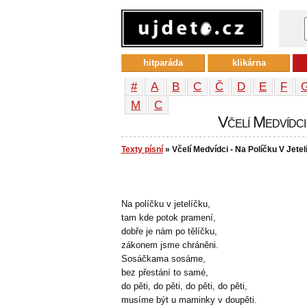
hitparáda
klikárna
#
A
B
C
Č
D
E
F
М
С
Včelí Medvídci
Texty písní
» Včelí Medvídci - Na Políčku V Jetel
Na políčku v jetelíčku,
tam kde potok pramení,
dobře je nám po tělíčku,
zákonem jsme chráněni.
Sosáčkama sosáme,
bez přestání to samé,
do pěti, do pěti, do pěti, do pěti,
musíme být u maminky v doupěti.