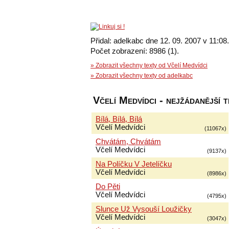
Přidal: adelkabc dne 12. 09. 2007 v 11:08.
Počet zobrazení: 8986 (1).
» Zobrazit všechny texty od Včelí Medvídci
» Zobrazit všechny texty od adelkabc
Včelí Medvídci - nejžádanější t
Bílá, Bílá, Bílá
Včelí Medvídci
(11067x)
Chvátám, Chvátám
Včelí Medvídci
(9137x)
Na Políčku V Jetelíčku
Včelí Medvídci
(8986x)
Do Pěti
Včelí Medvídci
(4795x)
Slunce Už Vysouší Loužičky
Včelí Medvídci
(3047x)