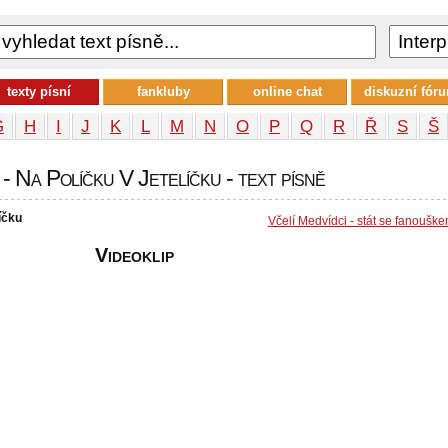
texty písní
fankluby
online chat
diskuzní fór
G
H
I
J
K
L
M
N
O
P
Q
R
Ř
S
Š
 - Na Políčku V Jetelíčku - text písně
íčku
Včelí Medvídci - stát se fanoušk
Videoklip