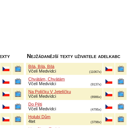
exty
Nejžádanější texty uživatele adelkabc
Bílá, Bílá, Bílá
Včelí Medvídci
(11067x)
Chvátám, Chvátám
Včelí Medvídci
(9137x)
Na Políčku V Jetelíčku
Včelí Medvídci
(8986x)
Do Pěti
Včelí Medvídci
(4795x)
Holubí Dům
4tet
(3798x)