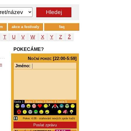
um
akce a festivaly
faq
T
U
V
W
X
Y
Z
Ž
POKECÁME?
Noční pokec [22:00-5:59]
em
Jméno:
Sada 1
Sada 2
Sada 3
Sada 4
Sada 5