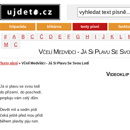
hitparáda
klikárna
texty písní
fanklu
#
A
B
C
Č
D
E
F
G
H
I
J
K
L
М
С
Včelí Medvídci - Já Si Plavu Se Svou
Texty písní
» Včelí Medvídci - Já Si Plavu Se Svou Lodí
Videoklip
Já si plavu se svou lodí
do přízemí, do poschodí,
propluju vám celý dům.
Devět mil a sedm pídí
čeká ještě před mou přídí
během plavby piju rum.