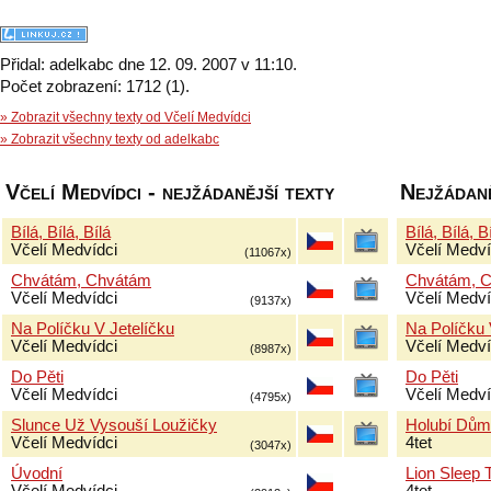
Přidal: adelkabc dne 12. 09. 2007 v 11:10.
Počet zobrazení: 1712 (1).
» Zobrazit všechny texty od Včelí Medvídci
» Zobrazit všechny texty od adelkabc
Včelí Medvídci - nejžádanější texty
Nejžádaně
Bílá, Bílá, Bílá
Bílá, Bílá, B
Včelí Medvídci
Včelí Medví
(11067x)
Chvátám, Chvátám
Chvátám, 
Včelí Medvídci
Včelí Medví
(9137x)
Na Políčku V Jetelíčku
Na Políčku 
Včelí Medvídci
Včelí Medví
(8987x)
Do Pěti
Do Pěti
Včelí Medvídci
Včelí Medví
(4795x)
Slunce Už Vysouší Loužičky
Holubí Dům
Včelí Medvídci
4tet
(3047x)
Úvodní
Lion Sleep 