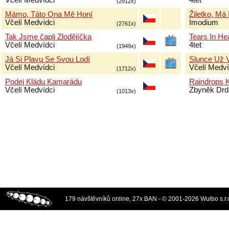
Včelí Medvídci
4tet
(2912x)
Mámo, Táto Ona Mě Honí
Žiletko, Má
Včelí Medvídci
Imodium
(2761x)
Tak Jsme čapli Zlodějíčka
Tears In H
Včelí Medvídci
4tet
(1949x)
Já Si Plavu Se Svou Lodí
Slunce Už 
Včelí Medvídci
Včelí Medví
(1712x)
Podej Kládu Kamarádu
Raindrops 
Včelí Medvídci
Zbyněk Drd
(1013x)
179 návštěvníků online, 27x BAN - © 2001-2026 Wulbo s.r.o