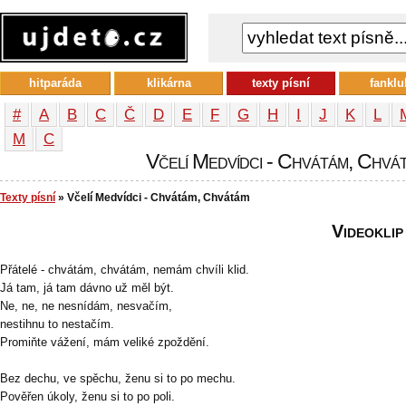
hitparáda
klikárna
texty písní
fanklu
#
A
B
C
Č
D
E
F
G
H
I
J
K
L
М
С
Včelí Medvídci - Chvátám, Chvát
Texty písní
» Včelí Medvídci - Chvátám, Chvátám
Videoklip
Přátelé - chvátám, chvátám, nemám chvíli klid.
Já tam, já tam dávno už měl být.
Ne, ne, ne nesnídám, nesvačím,
nestihnu to nestačím.
Promiňte vážení, mám veliké zpoždění.
Bez dechu, ve spěchu, ženu si to po mechu.
Pověřen úkoly, ženu si to po poli.