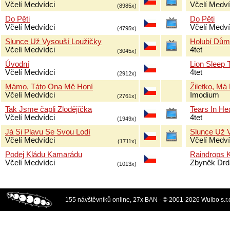
Včelí Medvídci
Včelí Medví
(8985x)
Do Pěti
Do Pěti
Včelí Medvídci
Včelí Medví
(4795x)
Slunce Už Vysouší Loužičky
Holubí Dům
Včelí Medvídci
4tet
(3045x)
Úvodní
Lion Sleep 
Včelí Medvídci
4tet
(2912x)
Mámo, Táto Ona Mě Honí
Žiletko, Má
Včelí Medvídci
Imodium
(2761x)
Tak Jsme čapli Zlodějíčka
Tears In H
Včelí Medvídci
4tet
(1949x)
Já Si Plavu Se Svou Lodí
Slunce Už 
Včelí Medvídci
Včelí Medví
(1711x)
Podej Kládu Kamarádu
Raindrops 
Včelí Medvídci
Zbyněk Drd
(1013x)
155 návštěvníků online, 27x BAN - © 2001-2026 Wulbo s.r.o