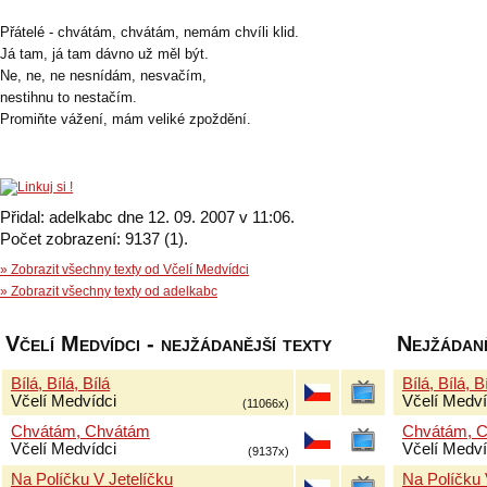
Přátelé - chvátám, chvátám, nemám chvíli klid.
Já tam, já tam dávno už měl být.
Ne, ne, ne nesnídám, nesvačím,
nestihnu to nestačím.
Promiňte vážení, mám veliké zpoždění.
Přidal: adelkabc dne 12. 09. 2007 v 11:06.
Počet zobrazení: 9137 (1).
» Zobrazit všechny texty od Včelí Medvídci
» Zobrazit všechny texty od adelkabc
Včelí Medvídci - nejžádanější texty
Nejžádaně
Bílá, Bílá, Bílá
Bílá, Bílá, B
Včelí Medvídci
Včelí Medví
(11066x)
Chvátám, Chvátám
Chvátám, 
Včelí Medvídci
Včelí Medví
(9137x)
Na Políčku V Jetelíčku
Na Políčku 