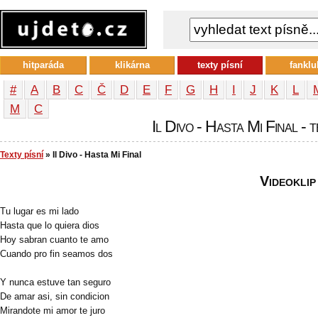
hitparáda
klikárna
texty písní
fanklu
#
A
B
C
Č
D
E
F
G
H
I
J
K
L
М
С
Il Divo - Hasta Mi Final - t
Texty písní
» Il Divo - Hasta Mi Final
Videoklip
Tu lugar es mi lado
Hasta que lo quiera dios
Hoy sabran cuanto te amo
Cuando pro fin seamos dos
Y nunca estuve tan seguro
De amar asi, sin condicion
Mirandote mi amor te juro