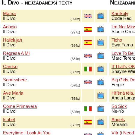
Il Divo - nejžádanější texty
Nejžádaně
Mama
Kanikuly
Il Divo
Code Red
(920x)
Adagio
I'm Not Mis
Il Divo
Stacie Orri
(797x)
Hallelujah
Ticho
Il Divo
Ewa Farna
(684x)
Regresa A Mi
Love To Be
Il Divo
Marc Terenz
(634x)
Caruso
If That's O
Il Divo
Shayne Wa
(599x)
Somewhere
Big Girls Do
Il Divo
Fergie
(578x)
Ave Maria
Hříšná těla,
Il Divo
Aneta Lang
(558x)
Come Primavera
So Sick
Il Divo
Ne-Yo
(525x)
Isabel
Angels
Il Divo
Morandi
(502x)
Everytime I Look At You
Vítr (i Need