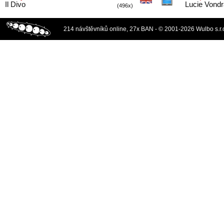
Il Divo
Lucie Vond
(496x)
214 návštěvníků online, 27x BAN - © 2001-2026 Wulbo s.r.o