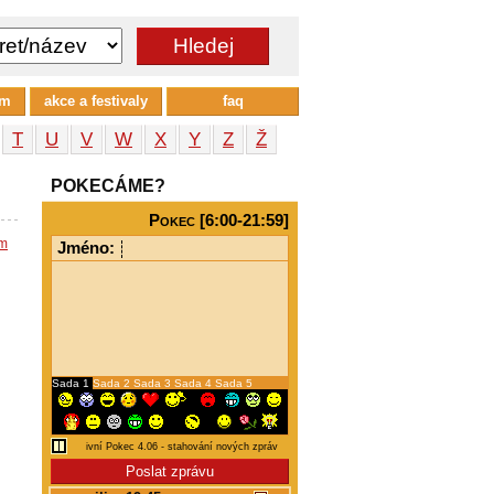
um
akce a festivaly
faq
T
U
V
W
X
Y
Z
Ž
POKECÁME?
Pokec [6:00-21:59]
em
Jméno:
Sada 1
Sada 2
Sada 3
Sada 4
Sada 5