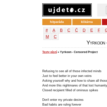
hitparáda
klikárna
#
A
B
C
Č
D
E
F
М
С
Yyrkoon -
Texty písní
» Yyrkoon - Censored Project
Refusing to see all of those infected minds
Just to feel better in your own veins
Asking yourself why and how to share all those
And more this nightmares of that lost humanit
Closed recipient filled of ominous spikes
Don't enter my private desires
Bad habits are ruling forever