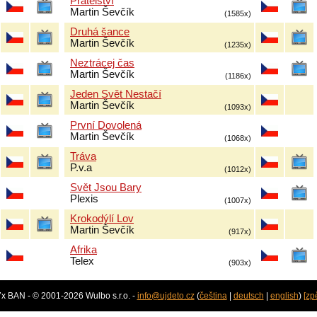
Přátelství
Martin Ševčík
(1585x)
Druhá šance
Martin Ševčík
(1235x)
Neztrácej čas
Martin Ševčík
(1186x)
Jeden Svět Nestačí
Martin Ševčík
(1093x)
První Dovolená
Martin Ševčík
(1068x)
Tráva
P.v.a
(1012x)
Svět Jsou Bary
Plexis
(1007x)
Krokodýlí Lov
Martin Ševčík
(917x)
Afrika
Telex
(903x)
7x BAN - © 2001-2026 Wulbo s.r.o. -
info@ujdeto.cz
(
čeština
|
deutsch
|
english
)
[zp