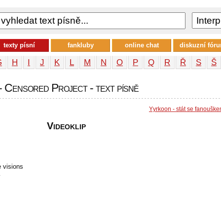
texty písní
fankluby
online chat
diskuzní fór
G
H
I
J
K
L
M
N
O
P
Q
R
Ř
S
Š
 Censored Project - text písně
Yyrkoon - stát se fanoušk
Videoklip
 visions
y