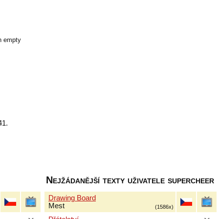
an empty
41.
Nejžádanější texty uživatele supercheer
Drawing Board
Mest
(1586x)