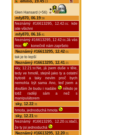
emilio, 19.45
:13
Glen Hansard (+56)
mfy870, 06.19
:58
Neznámý #16613295, 12.42
: kde
:01
jste všichni
mfy870, 06.16
:41
Neznámý #16613295, 12.42
:Já vás
:01
moc
konečně nám zapršelo
Neznámý #16613295, 12.42
:01
tak je to lepší
Neznámý #16613295, 12.41
:21
sky, 12.21
:Ne, já jsem duše v těle,
:50
tedy ve hmotě, stejně jako ty a ostatní
bytosti a taky nevím proč bych
nemohla být sama Ano, teď jsem a
doufám že budu i nadále
někdo je
totiž raději sám a než s
manipulátorem
sky, 12.22
:31
hmota, jednoduchá hmota
sky, 12.21
:50
Neznámý #16613295, 12.20
:stačí,
:31
že ty jsi jednoduchá
Neznámý #16613295, 12.20
:31