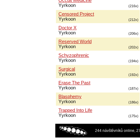
Occult Medicine
Yyrkoon
(216x)
Censored Project
Yyrkoon
(212x)
Doctor X
Yyrkoon
(206x)
Reserved World
Yyrkoon
(202x)
Schyzophrenic
Yyrkoon
(194x)
Surgical
Yyrkoon
(192x)
Erase The Past
Yyrkoon
(187x)
Blasphemy
Yyrkoon
(186x)
Trapped Into Life
Yyrkoon
(175x)
244 návštěvníků online, 2