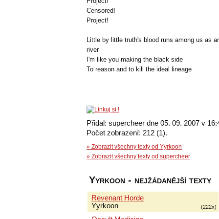
Project!
Censored!
Project!
Little by little truth's blood runs among us as 
river
I'm like you making the black side
To reason and to kill the ideal lineage
Přidal: supercheer dne 05. 09. 2007 v 16:
Počet zobrazení: 212 (1).
» Zobrazit všechny texty od Yyrkoon
» Zobrazit všechny texty od supercheer
Yyrkoon - nejžádanější texty
Revenant Horde
Yyrkoon
(222x)