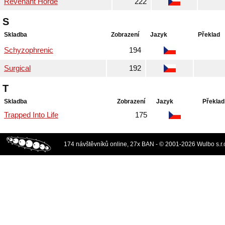
Revenant Horde
222
S
Skladba
Zobrazení
Jazyk
Překlad
Schyzophrenic
194
Surgical
192
T
Skladba
Zobrazení
Jazyk
Překlad
Trapped Into Life
175
174 návštěvníků online, 27x BAN - © 2001-2026 Wulbo s.r.o