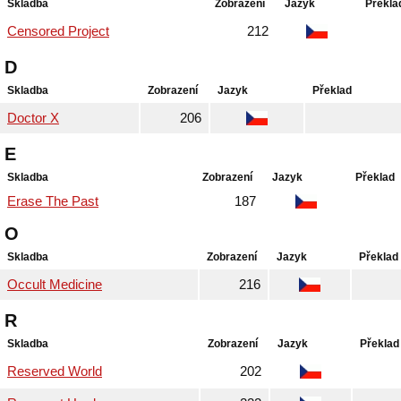
Skladba
Zobrazení
Jazyk
Překla
Censored Project
212
D
Skladba
Zobrazení
Jazyk
Překlad
Doctor X
206
E
Skladba
Zobrazení
Jazyk
Překlad
Erase The Past
187
O
Skladba
Zobrazení
Jazyk
Překlad
Occult Medicine
216
R
Skladba
Zobrazení
Jazyk
Překlad
Reserved World
202