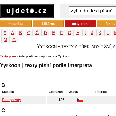
hitparáda
klikárna
texty písní
fanklu
#
A
B
C
Č
D
E
F
G
H
I
J
K
L
М
С
Yyrkoon - texty a překlady písní, a
Texty písní
» interpreti začínající na
Y
» Yyrkoon
Yyrkoon | texty písní podle interpreta
B
Skladba
Zobrazení
Jazyk
Překlad
Blasphemy
186
C