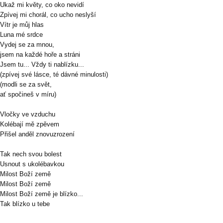
Ukaž mi květy, co oko nevidí
Zpívej mi chorál, co ucho neslyší
Vítr je můj hlas
Luna mé srdce
Vydej se za mnou,
jsem na každé hoře a stráni
Jsem tu... Vždy ti nablízku...
(zpívej své lásce, té dávné minulosti)
(modli se za svět,
ať spočineš v míru)
Vločky ve vzduchu
Kolébají mě zpěvem
Přišel anděl znovuzrození
Tak nech svou bolest
Usnout s ukolébavkou
Milost Boží země
Milost Boží země
Milost Boží země je blízko...
Tak blízko u tebe