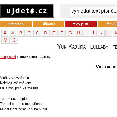
hitparáda
klikárna
texty písní
fanklu
#
A
B
C
Č
D
E
F
G
H
I
J
K
L
М
С
Yuki Kajiura - Lullaby - t
Texty písní
» Yuki Kajiura - Lullaby
Videoklip
Vločky ve vzduchu
Kolébají mě zpěvem
Má zimo, pojď ke mě blíž
Temné noci přijdou
Tak polib mě na rozloučenou
Milost Boží země je ti na blízku