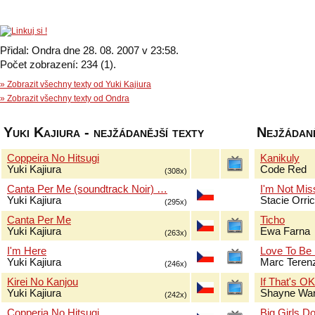
Přidal: Ondra dne 28. 08. 2007 v 23:58.
Počet zobrazení: 234 (1).
» Zobrazit všechny texty od Yuki Kajiura
» Zobrazit všechny texty od Ondra
Yuki Kajiura - nejžádanější texty
Nejžádaně
Coppeira No Hitsugi
Kanikuly
Yuki Kajiura
Code Red
(308x)
Canta Per Me (soundtrack Noir) …
I'm Not Mis
Yuki Kajiura
Stacie Orri
(295x)
Canta Per Me
Ticho
Yuki Kajiura
Ewa Farna
(263x)
I'm Here
Love To Be
Yuki Kajiura
Marc Terenz
(246x)
Kirei No Kanjou
If That's O
Yuki Kajiura
Shayne Wa
(242x)
Copperia No Hitsugi
Big Girls Do