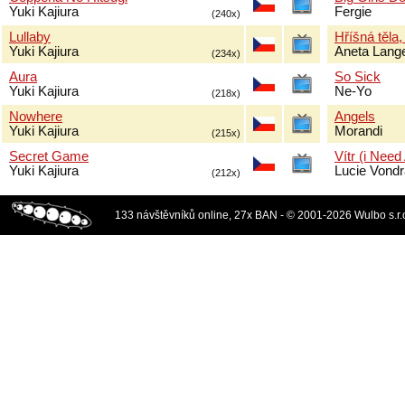
Yuki Kajiura
Fergie
(240x)
Lullaby
Hříšná těla,
Yuki Kajiura
Aneta Lang
(234x)
Aura
So Sick
Yuki Kajiura
Ne-Yo
(218x)
Nowhere
Angels
Yuki Kajiura
Morandi
(215x)
Secret Game
Vítr (i Need
Yuki Kajiura
Lucie Vond
(212x)
133 návštěvníků online, 27x BAN - © 2001-2026 Wulbo s.r.o