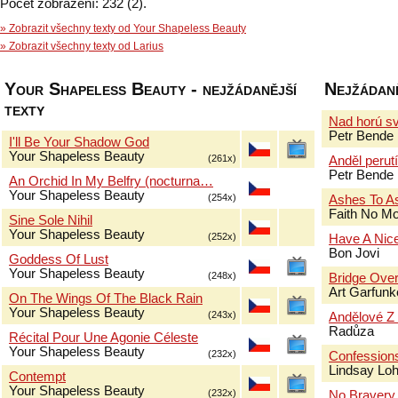
Počet zobrazení: 232 (2).
» Zobrazit všechny texty od Your Shapeless Beauty
» Zobrazit všechny texty od Larius
Your Shapeless Beauty - nejžádanější
Nejžádaně
texty
Nad horú sv
Petr Bende
I'll Be Your Shadow God
Your Shapeless Beauty
(261x)
Anděl perut
Petr Bende
An Orchid In My Belfry (nocturna…
Your Shapeless Beauty
(254x)
Ashes To A
Faith No M
Sine Sole Nihil
Your Shapeless Beauty
(252x)
Have A Nic
Bon Jovi
Goddess Of Lust
Your Shapeless Beauty
(248x)
Bridge Over
Art Garfun
On The Wings Of The Black Rain
Your Shapeless Beauty
(243x)
Andělové Z
Radůza
Récital Pour Une Agonie Céleste
Your Shapeless Beauty
(232x)
Confessions
Lindsay Lo
Contempt
Your Shapeless Beauty
(232x)
No Bravery