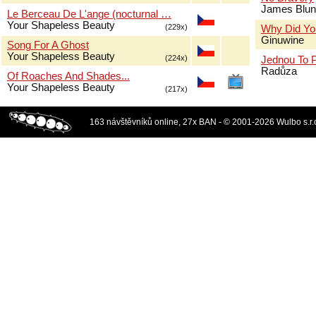
James Blun
Le Berceau De L'ange (nocturnal …
Your Shapeless Beauty
(229x)
Why Did Yo
Ginuwine
Song For A Ghost
Your Shapeless Beauty
(224x)
Jednou To 
Radůza
Of Roaches And Shades...
Your Shapeless Beauty
(217x)
163 návštěvníků online, 27x BAN - © 2001-2026 Wulbo s.r.o