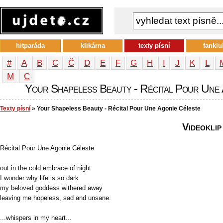
hitparáda
klikárna
texty písní
fanklu
#
A
B
C
Č
D
E
F
G
H
I
J
K
L
М
С
Your Shapeless Beauty - Récital Pour Une A
Texty písní
» Your Shapeless Beauty - Récital Pour Une Agonie Céleste
Videoklip
Récital Pour Une Agonie Céleste
out in the cold embrace of night
I wonder why life is so dark
my beloved goddess withered away
leaving me hopeless, sad and unsane.
...whispers in my heart...