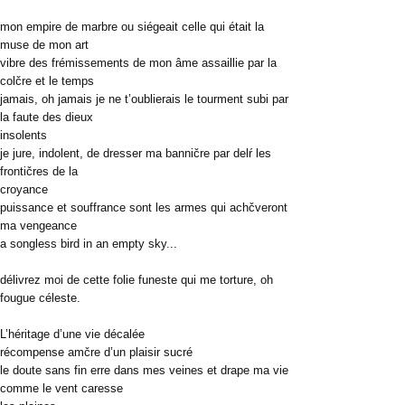
mon empire de marbre ou siégeait celle qui était la
muse de mon art
vibre des frémissements de mon âme assaillie par la
colčre et le temps
jamais, oh jamais je ne t’oublierais le tourment subi par
la faute des dieux
insolents
je jure, indolent, de dresser ma banničre par delŕ les
frontičres de la
croyance
puissance et souffrance sont les armes qui achčveront
ma vengeance
a songless bird in an empty sky...
délivrez moi de cette folie funeste qui me torture, oh
fougue céleste.
L’héritage d’une vie décalée
récompense amčre d’un plaisir sucré
le doute sans fin erre dans mes veines et drape ma vie
comme le vent caresse