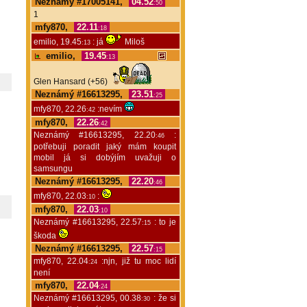
Neznámý #17005141,
04.52
:50
1
mfy870,
22.11
:18
emilio, 19.45
: já
Miloš
:13
emilio,
19.45
:13
Glen Hansard (+56)
Neznámý #16613295,
23.51
:25
mfy870, 22.26
:nevím
:42
mfy870,
22.26
:42
Neznámý #16613295, 22.20
:
:46
potřebuji poradit jaký mám koupit
mobil já si dobýjím uvažuji o
samsungu
Neznámý #16613295,
22.20
:46
mfy870, 22.03
:
:10
mfy870,
22.03
:10
Neznámý #16613295, 22.57
: to je
:15
škoda
Neznámý #16613295,
22.57
:15
mfy870, 22.04
:njn, již tu moc lidí
:24
není
mfy870,
22.04
:24
Neznámý #16613295, 00.38
: že si
:30