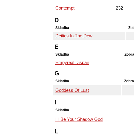
Contempt
232
D
Skladba
Zob
Deities In The Dew
E
Skladba
Zobra
Empyreal Dispair
G
Skladba
Zobra
Goddess Of Lust
I
Skladba
I'll Be Your Shadow God
L