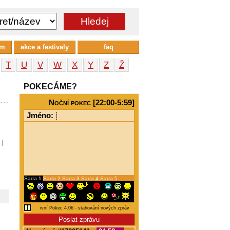
um
akce a festivaly
faq
T
U
V
W
X
Y
Z
Ž
POKECÁME?
Noční pokec [22:00-5:59]
Jméno:
a
|
Sada 1
Sada 2
Sada 3
Sada 4
Sada 5