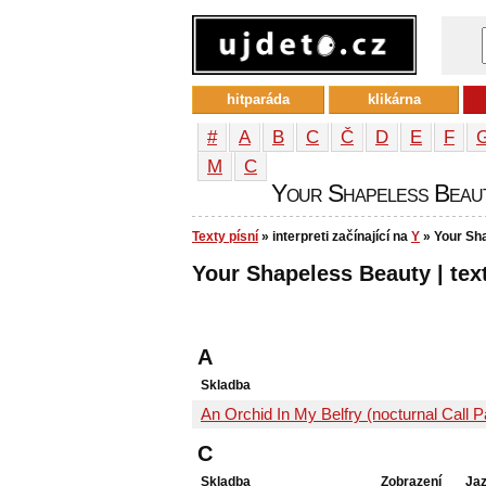
hitparáda
klikárna
#
A
B
C
Č
D
E
F
М
С
Your Shapeless Beauty 
Texty písní
» interpreti začínající na
Y
» Your Sh
Your Shapeless Beauty | text
A
Skladba
An Orchid In My Belfry (nocturnal Call Pa
C
Skladba
Zobrazení
Ja