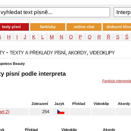
texty písní
fankluby
online chat
diskuzní fór
G
H
I
J
K
L
M
N
O
P
Q
R
Ř
S
Š
- texty a překlady písní, akordy, videoklipy
apeless Beauty
y písní podle interpreta
Fanklub interpret
Zobrazení
Jazyk
Překlad
Videoklip
Akordy
rt 2)
254
zyk
Překlad
Videoklip
Akordy