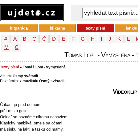
hitparáda
klikárna
texty písní
fanklu
#
A
B
C
Č
D
E
F
G
H
I
J
K
L
М
С
Tomáš Löbl - Vymyslená - t
Texty písní
» Tomáš Löbl - Vymyslená
Album:
Osmý světadíl
Poznámka:
z muzikálu Osmý světadíl
Videoklip
Čakám ju pred domom
prší mi za golier
Odkiaľ sa poznáme nikomu nepoviem
Klasicky hanblivá, smeje sa očami
má sinku na lakti a tašku od mamy.