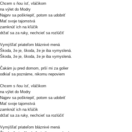
Chcem s ňou ísť, vláčikom
na výlet do Modry
Najprv sa poškriepiť, potom sa udobriť
Mať svoje tajomstvá
zamknúť ich na kľúčik
držať sa za ruky, nechcieť sa rozlúčiť
Vymýšľať priateľom bláznivé mená
Škoda, že je, škoda, že je iba vymyslená.
Škoda, že je, škoda, že je iba vymyslená.
Čakám ju pred domom, prší mi za golier
odkiaľ sa poznáme, nikomu nepoviem
Chcem s ňou ísť, vláčikom
na výlet do Modry
Najprv sa poškriepiť, potom sa udobriť
Mať svoje tajomstvá
zamknúť ich na kľúčik
držať sa za ruky, nechcieť sa rozlúčiť
Vymýšľať priateľom bláznivé mená