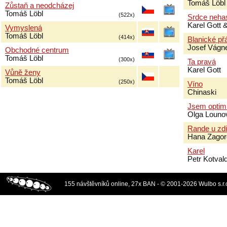
Tomáš Löbl
Zůstaň a neodcházej
Tomáš Löbl
(522x)
Srdce neha
Karel Gott 
Vymyslená
Tomáš Löbl
(414x)
Blanické př
Josef Vágn
Obchodné centrum
Tomáš Löbl
(300x)
Ta pravá
Karel Gott
Vůně ženy
Tomáš Löbl
(250x)
Víno
Chinaski
Jsem optim
Olga Louno
Rande u zdi
Hana Zagor
Karel
Petr Kotval
155 návštěvníků online, 27x BAN - © 2001-2026 Wulbo s.r.o