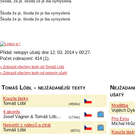
Škoda, že je, škoda že je iba vymyslená.
Škoda že je, škoda že je iba vymyslená
Škoda že je, škoda že je iba vymyslená
Přidal: netopýr ušatý dne 12. 03. 2014 v 00:27.
Počet zobrazení: 414 (1).
» Zobrazit všechny texty od Tomáš Löbl
» Zobrazit všechny texty od netopýr ušatý
Tomáš Löbl - nejžádanější texty
Nejžádaně
ušatý
Kouzla lásky
Tomáš Löbl
(4934x)
Modlitba
Vojtěch Dy
4 akordy
Josef Vágner & Tomáš Löb…
(1734x)
Pro Emu
Michal Hrů
Nejvetší z nálezů a ztrát
Tomáš Löbl
(627x)
Kouzla lásk