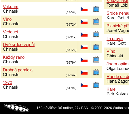
Kouzla lásk
Tomáš Löbl
Vakuum
Chinaski
(4723x)
Srdce neha
Karel Gott 
Víno
Chinaski
(3872x)
Blanické př
Josef Vágn
Vedoucí
Chinaski
(3731x)
Ta pravá
Karel Gott
Dvě srdce vejpůl
Chinaski
(3712x)
Víno
Chinaski
Každý ráno
Chinaski
(3679x)
Jsem optim
Olga Louno
Drobná paralela
Chinaski
(3214x)
Rande u zdi
Hana Zagor
1970
Chinaski
(3179x)
Karel
Petr Kotval
163 návštěvníků online, 27x BAN - © 2001-2026 Wulbo s.r.o