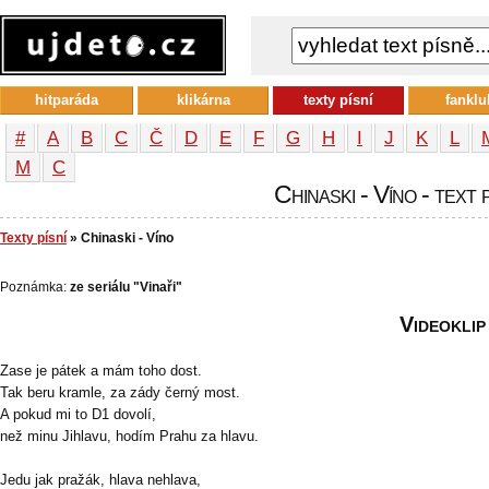
hitparáda
klikárna
texty písní
fanklu
#
A
B
C
Č
D
E
F
G
H
I
J
K
L
М
С
Chinaski - Víno - text 
Texty písní
» Chinaski - Víno
Poznámka:
ze seriálu "Vinaři"
Videoklip
Zase je pátek a mám toho dost.
Tak beru kramle, za zády černý most.
A pokud mi to D1 dovolí,
než minu Jihlavu, hodím Prahu za hlavu.
Jedu jak pražák, hlava nehlava,