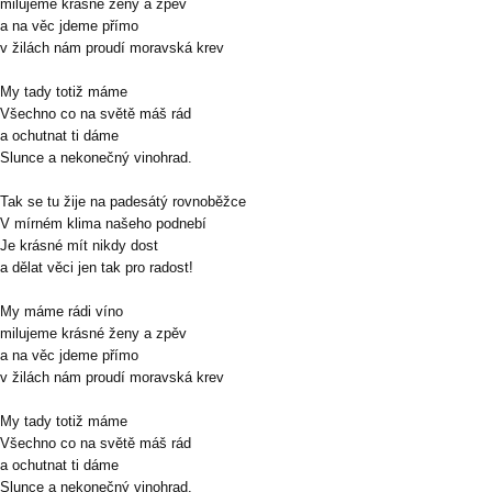
milujeme krásné ženy a zpěv
a na věc jdeme přímo
v žilách nám proudí moravská krev
My tady totiž máme
Všechno co na světě máš rád
a ochutnat ti dáme
Slunce a nekonečný vinohrad.
Tak se tu žije na padesátý rovnoběžce
V mírném klima našeho podnebí
Je krásné mít nikdy dost
a dělat věci jen tak pro radost!
My máme rádi víno
milujeme krásné ženy a zpěv
a na věc jdeme přímo
v žilách nám proudí moravská krev
My tady totiž máme
Všechno co na světě máš rád
a ochutnat ti dáme
Slunce a nekonečný vinohrad.