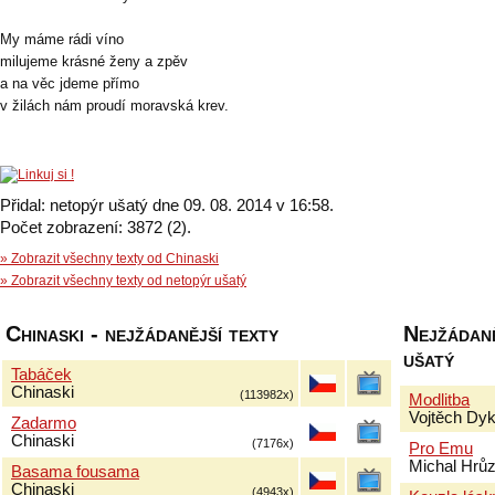
My máme rádi víno
milujeme krásné ženy a zpěv
a na věc jdeme přímo
v žilách nám proudí moravská krev .
Přidal: netopýr ušatý dne 09. 08. 2014 v 16:58.
Počet zobrazení: 3872 (2).
» Zobrazit všechny texty od Chinaski
» Zobrazit všechny texty od netopýr ušatý
Chinaski - nejžádanější texty
Nejžádaně
ušatý
Tabáček
Chinaski
(113982x)
Modlitba
Vojtěch Dy
Zadarmo
Chinaski
(7176x)
Pro Emu
Michal Hrů
Basama fousama
Chinaski
(4943x)