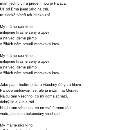
mám jediný cíl a přede mnou je Pálava.
Už od Brna jsem jako na trní,
ta sladká píseň tak blízko zní.
My máme rádi víno,
milujeme krásné ženy a zpěv
a na věc jdeme přímo
v žilách nám proudí moravská krev
My máme rádi víno,
milujeme krásné ženy a zpěv
a na věc jdeme přímo
v žilách nám proudí moravská krev
Jako papír hodím práci a všechny šéfy za hlavu
Pánové omlouvám se, ale já mizím na Moravu.
Najdu tam všechno, co mi doma schází,
dobrý lid a klid a řád.
Najdu tam všechno, co na světě mám rád
vodu, slunce a nekonečný vinohrad.
My máme rádi víno