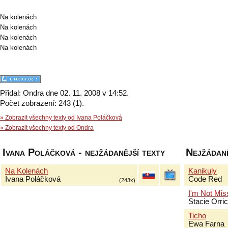
Na kolenách
Na kolenách
Na kolenách
Na kolenách
Přidal: Ondra dne 02. 11. 2008 v 14:52.
Počet zobrazení: 243 (1).
» Zobrazit všechny texty od Ivana Poláčková
» Zobrazit všechny texty od Ondra
Ivana Poláčková - nejžádanější texty
Nejžádaně
Na Kolenách
Kanikuly
Ivana Poláčková
Code Red
(243x)
I'm Not Mis
Stacie Orri
Ticho
Ewa Farna