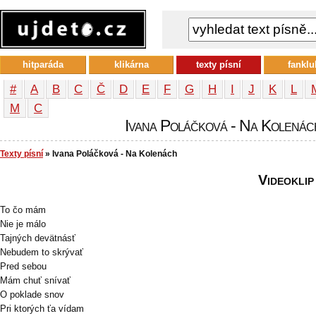
hitparáda
klikárna
texty písní
fanklu
#
A
B
C
Č
D
E
F
G
H
I
J
K
L
М
С
Ivana Poláčková - Na Kolenách
Texty písní
» Ivana Poláčková - Na Kolenách
Videoklip
To čo mám
Nie je málo
Tajných devätnásť
Nebudem to skrývať
Pred sebou
Mám chuť snívať
O poklade snov
Pri ktorých ťa vídam