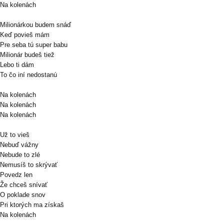
Na kolenách
Milionárkou budem snáď
Keď povieš mám
Pre seba tú super babu
Milionár budeš tiež
Lebo ti dám
To čo iní nedostanú
Na kolenách
Na kolenách
Na kolenách
Už to vieš
Nebuď vážny
Nebude to zlé
Nemusíš to skrývať
Povedz len
Že chceš snívať
O poklade snov
Pri ktorých ma získaš
Na kolenách