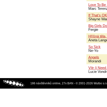
Love To Be
Marc Terenz
If That's O
Shayne Wa
Big Girls Do
Fergie
Hříšná těla,
Aneta Lang
So Sick
Ne-Yo
Angels
Morandi
Vítr (i Need
Lucie Vond
186 návštěvníků online, 27x BAN - © 2001-2026 Wulbo s.r.o