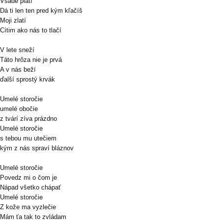
Všade platí
Dá ti len ten pred kým kľačíš
Moji zlatí
Cítim ako nás to tlačí
V lete sneží
Táto hrôza nie je prvá
A v nás beží
ďalší sprostý krvák
Umelé storočie
umelé obočie
z tvárí zíva prázdno
Umelé storočie
s tebou mu utečiem
kým z nás spraví bláznov
Umelé storočie
Povedz mi o čom je
Nápad všetko chápať
Umelé storočie
Z kože ma vyzlečie
Mám ťa tak to zvládam