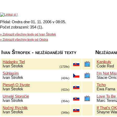
Přidal: Ondra dne 01. 11. 2006 v 08:05.
Počet zobrazení: 354 (1).
» Zobrazit všechny texty od Ivan Štrofek
» Zobrazit všechny texty od Ondra
Ivan Štrofek - nejžádanější texty
Nejžádaně
Hádanky Tiel
Kanikuly
Ivan Štrofek
Code Red
(1729x)
Súhlasím
I'm Not Mis
Ivan Štrofek
Stacie Orri
(424x)
Pieseň O živote
Ticho
Ivan Štrofek
Ewa Farna
(422x)
Umelé Storočie
Love To Be
Ivan Štrofek
Marc Terenz
(354x)
Nočný Rýchlik
If That's O
Ivan Štrofek
Shayne Wa
(349x)