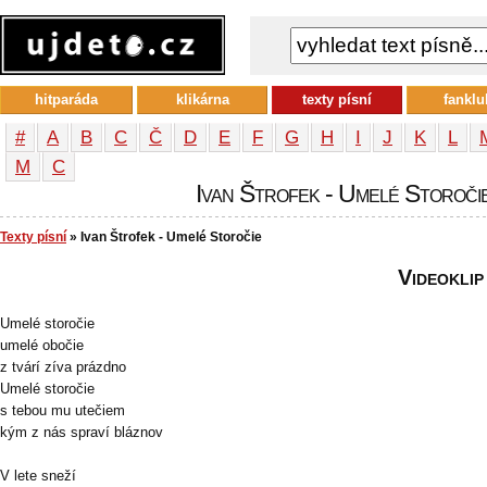
hitparáda
klikárna
texty písní
fanklu
#
A
B
C
Č
D
E
F
G
H
I
J
K
L
М
С
Ivan Štrofek - Umelé Storočie
Texty písní
» Ivan Štrofek - Umelé Storočie
Videoklip
Umelé storočie
umelé obočie
z tvárí zíva prázdno
Umelé storočie
s tebou mu utečiem
kým z nás spraví bláznov
V lete sneží