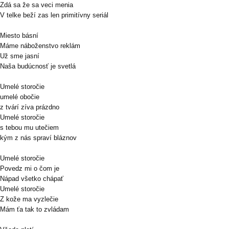
Zdá sa že sa veci menia
V telke beží zas len primitívny seriál
Miesto básní
Máme náboženstvo reklám
Už sme jasní
Naša budúcnosť je svetlá
Umelé storočie
umelé obočie
z tvárí zíva prázdno
Umelé storočie
s tebou mu utečiem
kým z nás spraví bláznov
Umelé storočie
Povedz mi o čom je
Nápad všetko chápať
Umelé storočie
Z kože ma vyzlečie
Mám ťa tak to zvládam