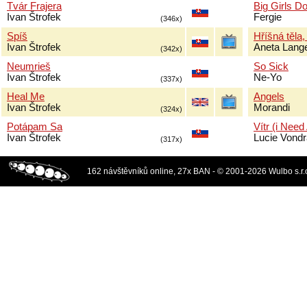
Tvár Frajera
Big Girls Do
Ivan Štrofek
Fergie
(346x)
Spíš
Hříšná těla,
Ivan Štrofek
Aneta Lang
(342x)
Neumrieš
So Sick
Ivan Štrofek
Ne-Yo
(337x)
Heal Me
Angels
Ivan Štrofek
Morandi
(324x)
Potápam Sa
Vítr (i Need
Ivan Štrofek
Lucie Vond
(317x)
162 návštěvníků online, 27x BAN - © 2001-2026 Wulbo s.r.o