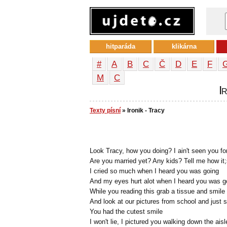
hitparáda
klikárna
#
A
B
C
Č
D
E
F
М
С
I
Texty písní
» Ironik - Tracy
Look Tracy, how you doing? I ain't seen you fo
Are you married yet? Any kids? Tell me how it;
I cried so much when I heard you was going
And my eyes hurt alot when I heard you was g
While you reading this grab a tissue and smile
And look at our pictures from school and just 
You had the cutest smile
I won't lie, I pictured you walking down the aisl