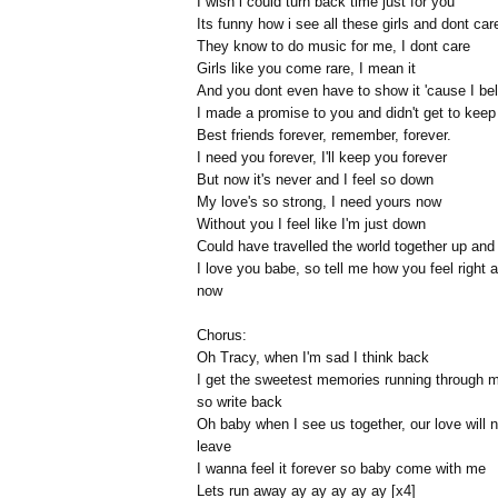
I wish i could turn back time just for you
Its funny how i see all these girls and dont car
They know to do music for me, I dont care
Girls like you come rare, I mean it
And you dont even have to show it 'cause I bel
I made a promise to you and didn't get to keep 
Best friends forever, remember, forever.
I need you forever, I'll keep you forever
But now it's never and I feel so down
My love's so strong, I need yours now
Without you I feel like I'm just down
Could have travelled the world together up an
I love you babe, so tell me how you feel right 
now
Chorus:
Oh Tracy, when I'm sad I think back
I get the sweetest memories running through 
so write back
Oh baby when I see us together, our love will 
leave
I wanna feel it forever so baby come with me
Lets run away ay ay ay ay ay [x4]