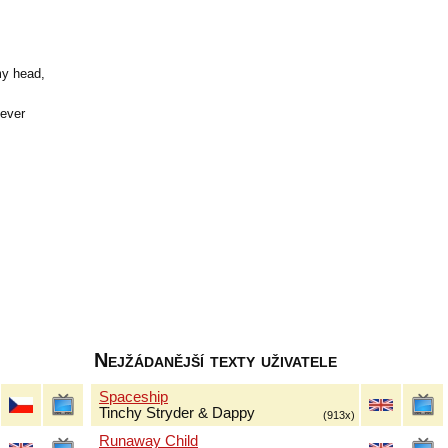
my head,
never
Nejžádanější texty uživatele
Spaceship
Tinchy Stryder & Dappy
(913x)
Runaway Child