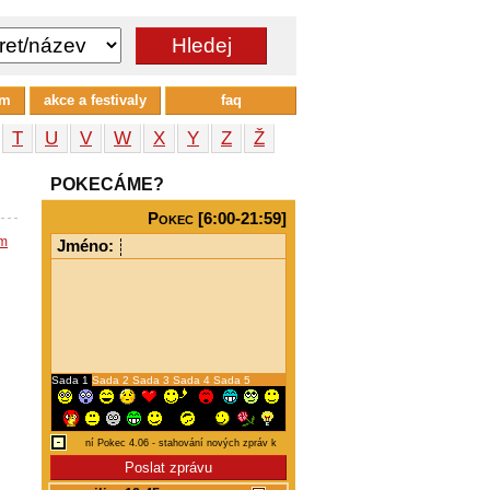
um
akce a festivaly
faq
T
U
V
W
X
Y
Z
Ž
POKECÁME?
Pokec [6:00-21:59]
em
Jméno:
Sada 1
Sada 2
Sada 3
Sada 4
Sada 5