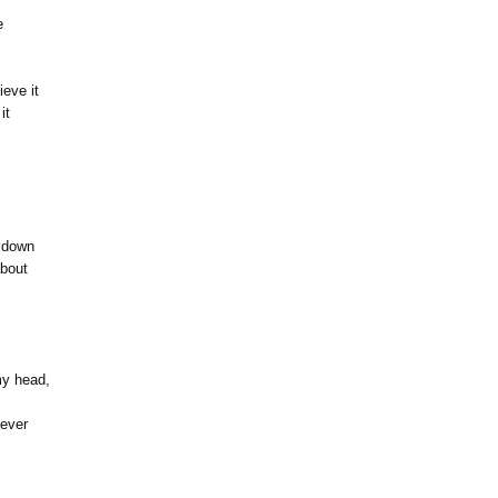
e
ieve it
it
d down
about
my head,
never