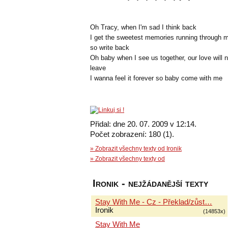
Oh Tracy, when I'm sad I think back
I get the sweetest memories running through 
so write back
Oh baby when I see us together, our love will 
leave
I wanna feel it forever so baby come with me
Přidal: dne 20. 07. 2009 v 12:14.
Počet zobrazení: 180 (1).
» Zobrazit všechny texty od Ironik
» Zobrazit všechny texty od
Ironik - nejžádanější texty
Stay With Me - Cz - Překlad/zůst…
Ironik
(14853x)
Stay With Me