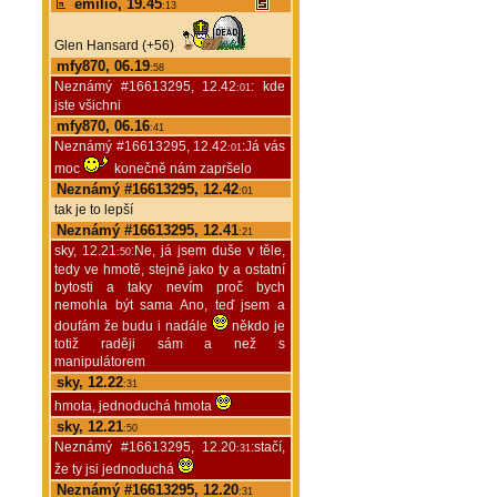
emilio, 19.45
:13
Glen Hansard (+56)
mfy870, 06.19
:58
Neznámý #16613295, 12.42
: kde
:01
jste všichni
mfy870, 06.16
:41
Neznámý #16613295, 12.42
:Já vás
:01
moc
konečně nám zapršelo
Neznámý #16613295, 12.42
:01
tak je to lepší
Neznámý #16613295, 12.41
:21
sky, 12.21
:Ne, já jsem duše v těle,
:50
tedy ve hmotě, stejně jako ty a ostatní
bytosti a taky nevím proč bych
nemohla být sama Ano, teď jsem a
doufám že budu i nadále
někdo je
totiž raději sám a než s
manipulátorem
sky, 12.22
:31
hmota, jednoduchá hmota
sky, 12.21
:50
Neznámý #16613295, 12.20
:stačí,
:31
že ty jsi jednoduchá
Neznámý #16613295, 12.20
:31