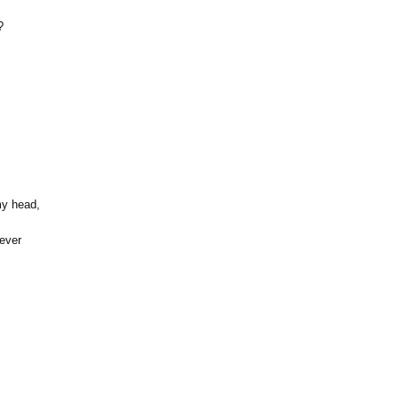
?
my head,
never