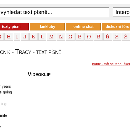
texty písní
fankluby
online chat
diskuzní fór
G
H
I
J
K
L
M
N
O
P
Q
R
Ř
S
Š
ronik - Tracy - text písně
Ironik - stát se fanoušk
Videoklip
r years
s going
oing
smile
e