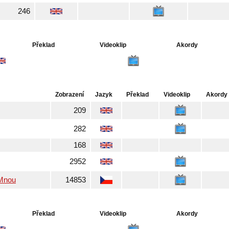
246
Překlad
Videoklip
Akordy
Zobrazení
Jazyk
Překlad
Videoklip
Akordy
209
282
168
2952
 Mnou
14853
Překlad
Videoklip
Akordy