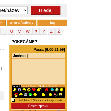
um
akce a festivaly
faq
T
U
V
W
X
Y
Z
Ž
POKECÁME?
Pokec [6:00-21:59]
Jméno:
a
|
Sada 1
Sada 2
Sada 3
Sada 4
Sada 5