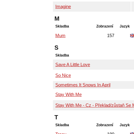
Imagine
M
Skladba
Zobrazení
Jazyk
Mum
157
S
Skladba
Save A Little Love
So Nice
Sometimes It Snows In April
Stay With Me
Stay With Me - Cz - Překlad/zůstaň Se
T
Skladba
Zobrazení
Jazyk