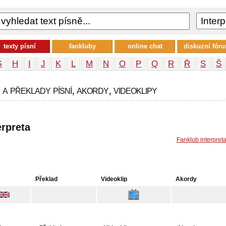
texty písní
fankluby
online chat
diskuzní fór
G
H
I
J
K
L
M
N
O
P
Q
R
Ř
S
Š
y a překlady písní, akordy, videoklipy
erpreta
Fanklub interpret
Překlad
Videoklip
Akordy