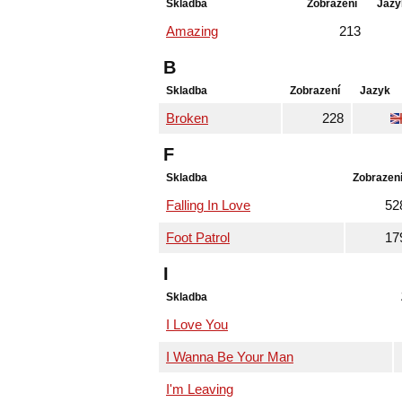
Skladba
Zobrazení
Jazy
Amazing
213
B
Skladba
Zobrazení
Jazyk
Broken
228
F
Skladba
Zobrazen
Falling In Love
52
Foot Patrol
17
I
Skladba
I Love You
I Wanna Be Your Man
I'm Leaving