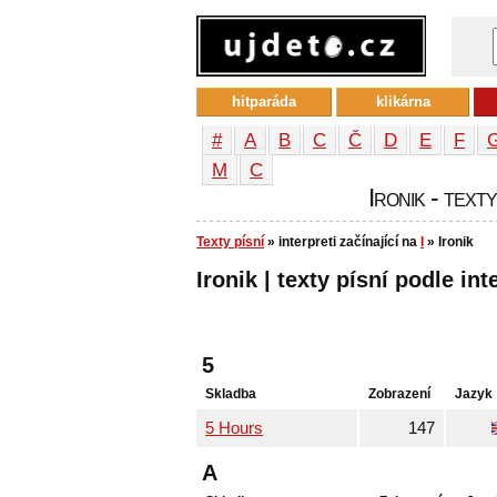
hitparáda
klikárna
#
A
B
C
Č
D
E
F
М
С
Ironik - text
Texty písní
» interpreti začínající na
I
» Ironik
Ironik | texty písní podle int
5
Skladba
Zobrazení
Jazyk
5 Hours
147
A