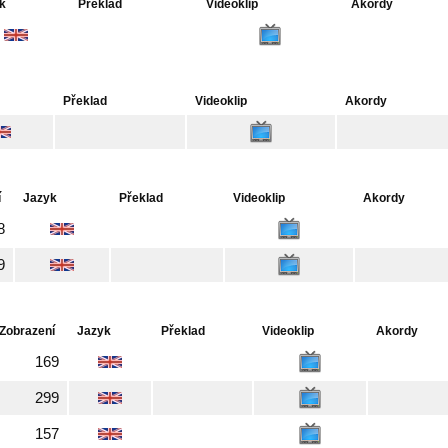
k
Překlad
Videoklip
Akordy
Překlad
Videoklip
Akordy
í
Jazyk
Překlad
Videoklip
Akordy
8
9
Zobrazení
Jazyk
Překlad
Videoklip
Akordy
169
299
157