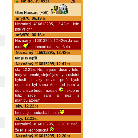
emilio, 19.45
:13
Glen Hansard (+56)
mfy870, 06.19
:58
Neznámý #16613295, 12.42
: kde
:01
jste všichni
mfy870, 06.16
:41
Neznámý #16613295, 12.42
:Já vás
:01
moc
konečně nám zapršelo
Neznámý #16613295, 12.42
:01
tak je to lepší
Neznámý #16613295, 12.41
:21
sky, 12.21
:Ne, já jsem duše v těle,
:50
tedy ve hmotě, stejně jako ty a ostatní
bytosti a taky nevím proč bych
nemohla být sama Ano, teď jsem a
doufám že budu i nadále
někdo je
totiž raději sám a než s
manipulátorem
sky, 12.22
:31
hmota, jednoduchá hmota
sky, 12.21
:50
Neznámý #16613295, 12.20
:stačí,
:31
že ty jsi jednoduchá
Neznámý #16613295, 12.20
:31