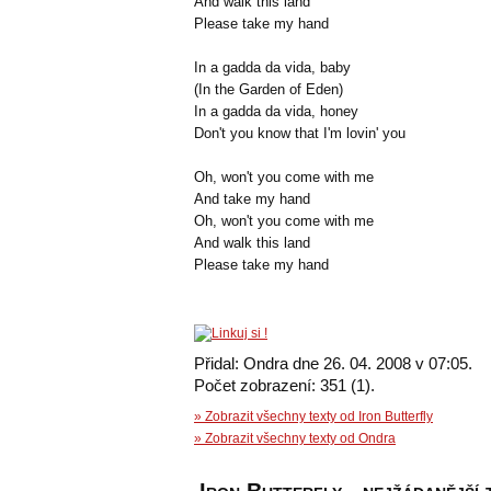
And walk this land
Please take my hand
In a gadda da vida, baby
(In the Garden of Eden)
In a gadda da vida, honey
Don't you know that I'm lovin' you
Oh, won't you come with me
And take my hand
Oh, won't you come with me
And walk this land
Please take my hand
Přidal: Ondra dne 26. 04. 2008 v 07:05.
Počet zobrazení: 351 (1).
» Zobrazit všechny texty od Iron Butterfly
» Zobrazit všechny texty od Ondra