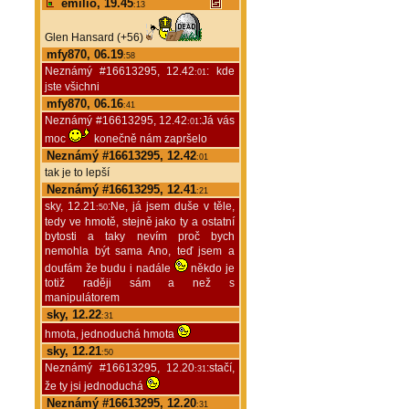
emilio, 19.45
:13
Glen Hansard (+56)
mfy870, 06.19
:58
Neznámý #16613295, 12.42
: kde
:01
jste všichni
mfy870, 06.16
:41
Neznámý #16613295, 12.42
:Já vás
:01
moc
konečně nám zapršelo
Neznámý #16613295, 12.42
:01
tak je to lepší
Neznámý #16613295, 12.41
:21
sky, 12.21
:Ne, já jsem duše v těle,
:50
tedy ve hmotě, stejně jako ty a ostatní
bytosti a taky nevím proč bych
nemohla být sama Ano, teď jsem a
doufám že budu i nadále
někdo je
totiž raději sám a než s
manipulátorem
sky, 12.22
:31
hmota, jednoduchá hmota
sky, 12.21
:50
Neznámý #16613295, 12.20
:stačí,
:31
že ty jsi jednoduchá
Neznámý #16613295, 12.20
:31