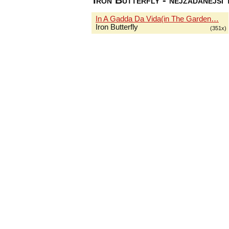
Iron Butterfly - nejžádanější 
In A Gadda Da Vida(in The Garden…
Iron Butterfly
(351x)