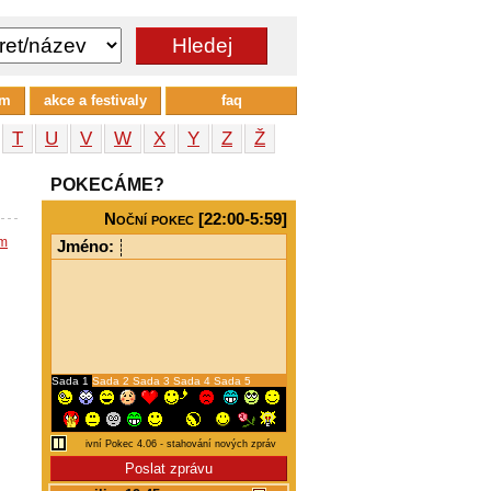
um
akce a festivaly
faq
T
U
V
W
X
Y
Z
Ž
POKECÁME?
Noční pokec [22:00-5:59]
em
Jméno:
Sada 1
Sada 2
Sada 3
Sada 4
Sada 5