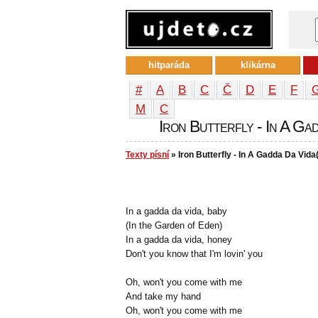
hitparáda
klikárna
#
A
B
C
Č
D
E
F
М
С
Iron Butterfly - In A Ga
Texty písní
» Iron Butterfly - In A Gadda Da Vid
In a gadda da vida, baby
(In the Garden of Eden)
In a gadda da vida, honey
Don't you know that I'm lovin' you
Oh, won't you come with me
And take my hand
Oh, won't you come with me