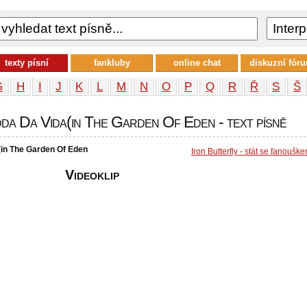
texty písní
fankluby
online chat
diskuzní fór
G
H
I
J
K
L
M
N
O
P
Q
R
Ř
S
Š
dda Da Vida(in The Garden Of Eden - text písně
a(in The Garden Of Eden
Iron Butterfly - stát se fanoušk
Videoklip