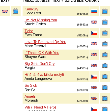
texty
Nejžádanější texty uživatele Ondra
Kanikuly
Code Red
(66046x)
I'm Not Missing You
Stacie Orrico
(63683x)
Ticho
Ewa Farna
(51109x)
Love To Be Loved By You
Marc Terenzi
(48085x)
If That's OK With You
Shayne Ward
(45591x)
Big Girls Don't Cry
Fergie
(44309x)
Hříšná těla, křídla motýlí
Aneta Langerová
(40205x)
So Sick
Ne-Yo
(37819x)
Angels
Morandi
(37538x)
Vítr (i Need A Hero)