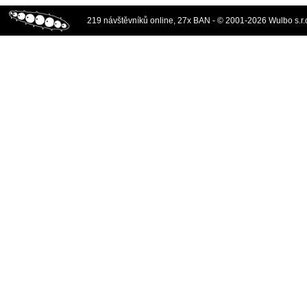
219 návštěvníků online, 27x BAN - © 2001-2026 Wulbo s.r.o