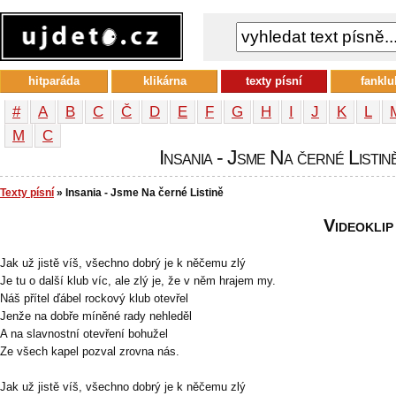
hitparáda
klikárna
texty písní
fanklu
#
A
B
C
Č
D
E
F
G
H
I
J
K
L
М
С
Insania - Jsme Na černé Listině
Texty písní
» Insania - Jsme Na černé Listině
Videoklip
Jak už jistě víš, všechno dobrý je k něčemu zlý
Je tu o další klub víc, ale zlý je, že v něm hrajem my.
Náš přítel ďábel rockový klub otevřel
Jenže na dobře míněné rady nehleděl
A na slavnostní otevření bohužel
Ze všech kapel pozval zrovna nás.
Jak už jistě víš, všechno dobrý je k něčemu zlý