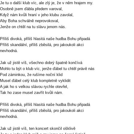
Je tu o další klub víc, ale zlý je, že v něm hrajem my.
Osobně jsem ďábla předem varoval,
Když nám kvůli hraní v jeho klubu zavolal,
Aby Boha schválně neprovokoval,
Jenže on chtěl na tu slávu jenom nás.
Příliš divoká, příliš hlasitá naše hudba Bohu připadá
Příliš skandální, příliš zběsilá, pro jakoukoli akci
nevhodná.
Jak už jistě víš, všechno dobrý špatně končívá
Mohlo tu být o klub víc, jenže ďábel tu chtěl právě nás
Pod záminkou, že rušíme noční klid
Musel ďábel celý klub kompletně vyklidit
A jak ho s velkou slávou rychle otevřel,
Tak ho zase musel zavřít kvůli nám.
Příliš divoká, příliš hlasitá naše hudba Bohu připadá
Příliš skandální, příliš zběsilá, pro jakoukoli akci
nevhodná.
Jak už jistě víš, ten koncert skončil ošklivě