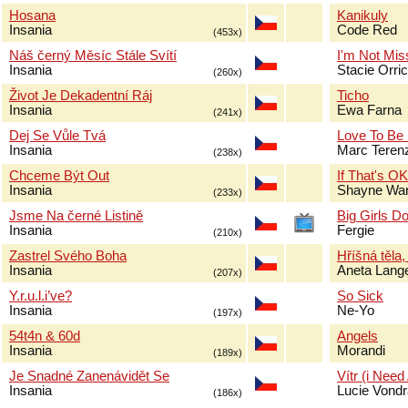
Hosana
Kanikuly
Insania
Code Red
(453x)
Náš černý Měsíc Stále Svítí
I'm Not Mis
Insania
Stacie Orri
(260x)
Život Je Dekadentní Ráj
Ticho
Insania
Ewa Farna
(241x)
Dej Se Vůle Tvá
Love To Be
Insania
Marc Terenz
(238x)
Chceme Být Out
If That's O
Insania
Shayne Wa
(233x)
Jsme Na černé Listině
Big Girls Do
Insania
Fergie
(210x)
Zastrel Svého Boha
Hříšná těla,
Insania
Aneta Lang
(207x)
Y.r.u.l.i’ve?
So Sick
Insania
Ne-Yo
(197x)
54t4n & 60d
Angels
Insania
Morandi
(189x)
Je Snadné Zanenávidět Se
Vítr (i Need
Insania
Lucie Vond
(186x)