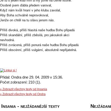
Je tu o jeden klub míň a my jsme na černé listině.
Osobně jsem ďábla předem varoval,
Když nám kvůli hraní v jeho klubu zavolal,
Aby Boha schválně neprovokoval,
Jenže on chtěl na tu slávu jenom nás.
Příliš divoká, příliš hlasitá naše hudba Bohu připadá
Příliš skandální, příliš zběsilá, pro jakoukoli akci
nevhodná.
Příliš zvrácená, příliš ponurá naše hudba Bohu připadá
Příliš obscénní, příliš vulgární, absolutně nepřijatelná.
Přidal: Ondra dne 29. 04. 2009 v 15:36.
Počet zobrazení: 210 (1).
» Zobrazit všechny texty od Insania
» Zobrazit všechny texty od Ondra
Insania - nejžádanější texty
Nejžádaně