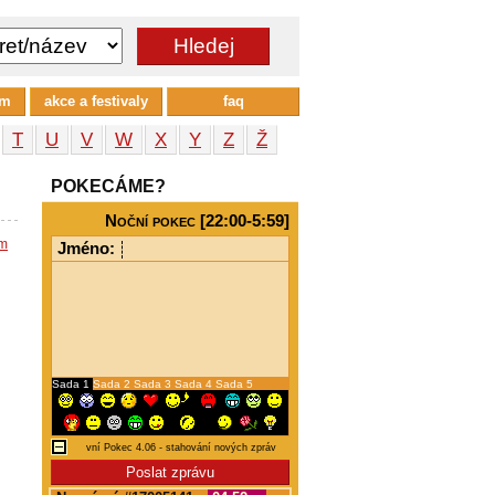
um
akce a festivaly
faq
T
U
V
W
X
Y
Z
Ž
POKECÁME?
Noční pokec [22:00-5:59]
em
Jméno:
Sada 1
Sada 2
Sada 3
Sada 4
Sada 5