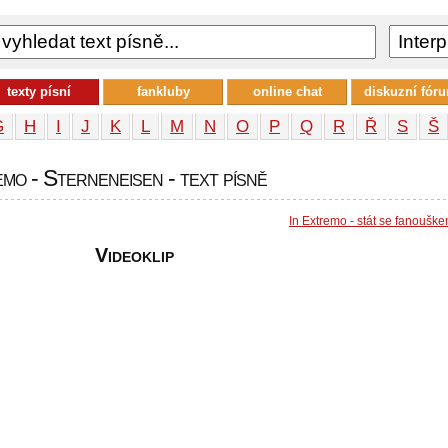
texty písní
fankluby
online chat
diskuzní fór
G
H
I
J
K
L
M
N
O
P
Q
R
Ř
S
Š
mo - Sterneneisen - text písně
In Extremo - stát se fanoušk
Videoklip