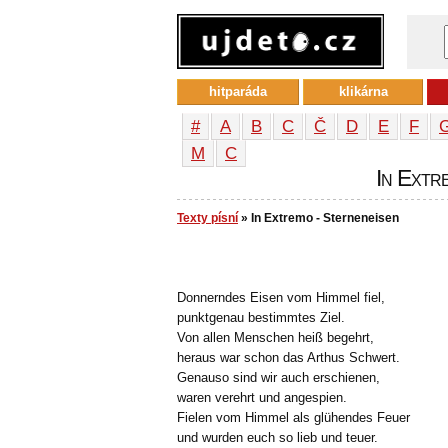
hitparáda
klikárna
#
A
B
C
Č
D
E
F
М
С
In Extre
Texty písní
» In Extremo - Sterneneisen
Donnerndes Eisen vom Himmel fiel,
punktgenau bestimmtes Ziel.
Von allen Menschen heiß begehrt,
heraus war schon das Arthus Schwert.
Genauso sind wir auch erschienen,
waren verehrt und angespien.
Fielen vom Himmel als glühendes Feuer
und wurden euch so lieb und teuer.