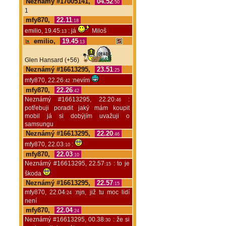
Neznámý #17005141,
04.52
:50
1
mfy870,
22.11
:18
emilio, 19.45
: já
Miloš
:13
emilio,
19.45
:13
Glen Hansard (+56)
Neznámý #16613295,
23.51
:25
mfy870, 22.26
:nevím
:42
mfy870,
22.26
:42
Neznámý #16613295, 22.20
:
:46
potřebuji poradit jaký mám koupit
mobil já si dobýjím uvažuji o
samsungu
Neznámý #16613295,
22.20
:46
mfy870, 22.03
:
:10
mfy870,
22.03
:10
Neznámý #16613295, 22.57
: to je
:15
škoda
Neznámý #16613295,
22.57
:15
mfy870, 22.04
:njn, již tu moc lidí
:24
není
mfy870,
22.04
:24
Neznámý #16613295, 00.38
: že si
:30