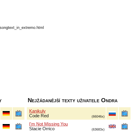
songtext_in_extremo.html
y
Nejžádanější texty uživatele Ondra
Kanikuly
Code Red
(66046x)
I'm Not Missing You
Stacie Orrico
(63683x)