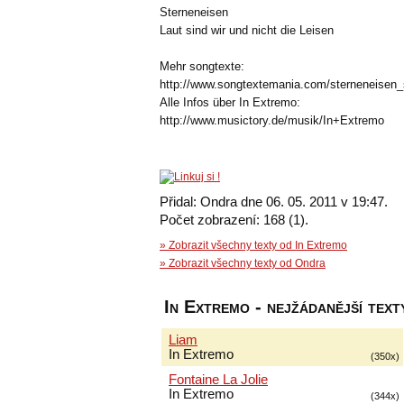
Sterneneisen
Laut sind wir und nicht die Leisen
Mehr songtexte:
http://www.songtextemania.com/sterneneisen_
Alle Infos über In Extremo:
http://www.musictory.de/musik/In+Extremo
Přidal: Ondra dne 06. 05. 2011 v 19:47.
Počet zobrazení: 168 (1).
» Zobrazit všechny texty od In Extremo
» Zobrazit všechny texty od Ondra
In Extremo - nejžádanější text
Liam
In Extremo
(350x)
Fontaine La Jolie
In Extremo
(344x)