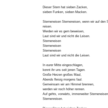
Dieser Stern hat sieben Zacken,
sieben Funken, sieben Macken.
Sterneneisen Sterneneisen, wenn wir auf den 
reisen.
Werden wir es gern beweisen,
Laut sind wir und nicht die Leisen.
Sterneneisen
Sterneneisen
Sterneneisen
Laut sind wir und nicht die Leisen.
In eurer Mitte eingeschlagen,
kennt ihr uns seit jenen Tagen.
Große Herzen großes Maul,
Abends fleisig morgens faul.
Gemeinsam wir am Himmel brennen,
werden wir noch höher rennen.
Auf gehts, vorwärts, immerweiter Sterneneisen
Sternenreisen.