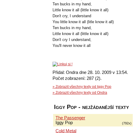
Ten bucks in my hand,
Little know it all (little know it all)
Don't cry, I understand
You little know it all (litle know it all)
Ten bucks in my hand,
Little know it all (little know it all)
Don't cry I understand,
You'll never know it all
Přidal: Ondra dne 28. 10. 2009 v 13:54.
Počet zobrazení: 287 (2).
» Zobrazit všechny texty od Iggy Pop
» Zobrazit všechny texty od Ondra
Iggy Pop - nejžádanější texty
The Passenger
Iggy Pop
(792x)
Cold Metal