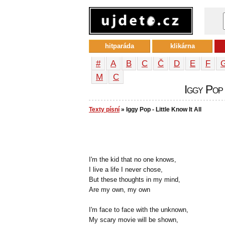
hitparáda
klikárna
#
A
B
C
Č
D
E
F
М
С
Iggy Pop 
Texty písní
» Iggy Pop - Little Know It All
I'm the kid that no one knows,
I live a life I never chose,
But these thoughts in my mind,
Are my own, my own
I'm face to face with the unknown,
My scary movie will be shown,