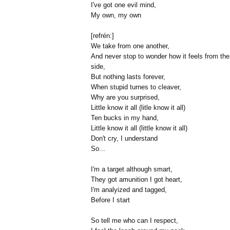
I've got one evil mind,
My own, my own
[refrén:]
We take from one another,
And never stop to wonder how it feels from the
side,
But nothing lasts forever,
When stupid turnes to cleaver,
Why are you surprised,
Little know it all (litle know it all)
Ten bucks in my hand,
Little know it all (little know it all)
Don't cry, I understand
So...
I'm a target although smart,
They got amunition I got heart,
I'm analyized and tagged,
Before I start
So tell me who can I respect,