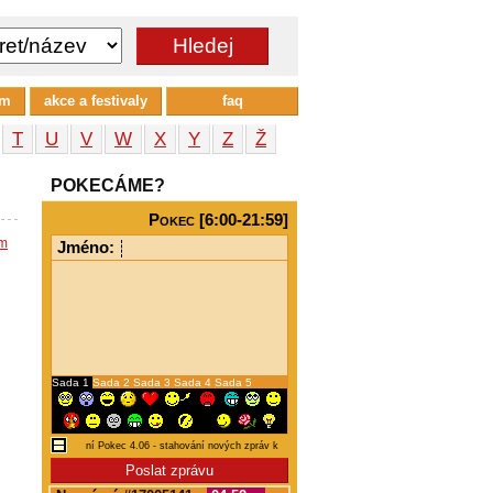
um
akce a festivaly
faq
T
U
V
W
X
Y
Z
Ž
POKECÁME?
Pokec [6:00-21:59]
em
Jméno:
Sada 1
Sada 2
Sada 3
Sada 4
Sada 5