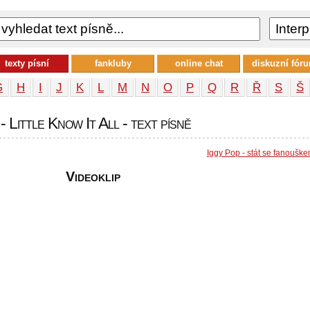
texty písní
fankluby
online chat
diskuzní fór
G
H
I
J
K
L
M
N
O
P
Q
R
Ř
S
Š
- Little Know It All - text písně
Iggy Pop - stát se fanoušk
Videoklip