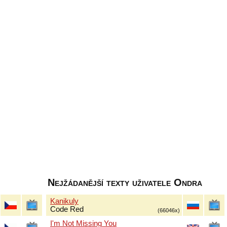
Nejžádanější texty uživatele Ondra
Kanikuly
Code Red
(66046x)
I'm Not Missing You