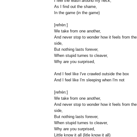
I feel the leash around my neck,
As I find out the shame,
In the game (in the game)
[refrén:]
We take from one another,
And never stop to wonder how it feels from the
side,
But nothing lasts forever,
When stupid turnes to cleaver,
Why are you surprised,
And I feel like I've crawled outside the box
And I feel like I'm sleeping when I'm not
[refrén:]
We take from one another,
And never stop to wonder how it feels from the
side,
But nothing lasts forever,
When stupid turnes to cleaver,
Why are you surprised,
Little know it all (litle know it all)