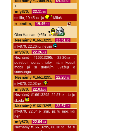
Neznámý #17005141,
04.52
:50
1
mfy870,
22.11
:18
emilio, 19.45
: já
Miloš
:13
emilio,
19.45
:13
Glen Hansard (+56)
Neznámý #16613295,
23.51
:25
mfy870, 22.26
:nevím
:42
mfy870,
22.26
:42
Neznámý #16613295, 22.20
:
:46
potřebuji poradit jaký mám koupit
mobil já si dobýjím uvažuji o
samsungu
Neznámý #16613295,
22.20
:46
mfy870, 22.03
:
:10
mfy870,
22.03
:10
Neznámý #16613295, 22.57
: to je
:15
škoda
Neznámý #16613295,
22.57
:15
mfy870, 22.04
:njn, již tu moc lidí
:24
není
mfy870,
22.04
:24
Neznámý #16613295, 00.38
: že si
:30