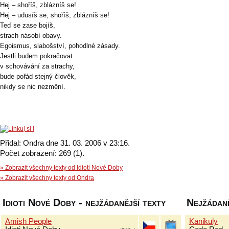
Hej – shoříš, zblázníš se!
Hej – udusíš se, shoříš, zblázníš se!
Teď se zase bojíš,
strach násobí obavy.
Egoismus, slabošství, pohodlné zásady.
Jestli budem pokračovat
v schovávání za strachy,
bude pořád stejný člověk,
nikdy se nic nezmění.
Přidal: Ondra dne 31. 03. 2006 v 23:16.
Počet zobrazení: 269 (1).
» Zobrazit všechny texty od Idioti Nové Doby
» Zobrazit všechny texty od Ondra
Idioti Nové Doby - nejžádanější texty
Nejžádaně
Amish People
Kanikuly