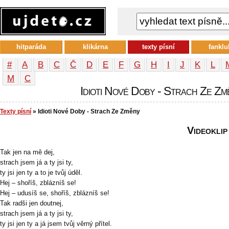
hitparáda
klikárna
texty písní
fanklu
#
A
B
C
Č
D
E
F
G
H
I
J
K
L
М
С
Idioti Nové Doby - Strach Ze Změ
Texty písní
» Idioti Nové Doby - Strach Ze Změny
Videoklip
Tak jen na mě dej,
strach jsem já a ty jsi ty,
ty jsi jen ty a to je tvůj úděl.
Hej – shoříš, zblázníš se!
Hej – udusíš se, shoříš, zblázníš se!
Tak radši jen doutnej,
strach jsem já a ty jsi ty,
ty jsi jen ty a já jsem tvůj věrný přítel.