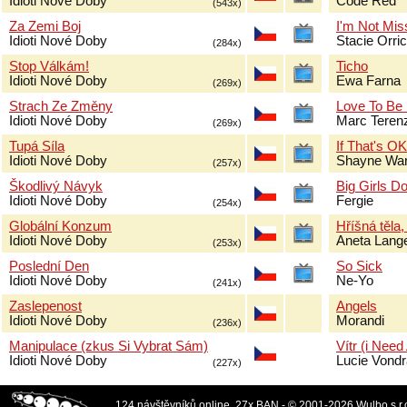
Idioti Nové Doby
Code Red
(543x)
Za Zemi Boj
I'm Not Mis
Idioti Nové Doby
Stacie Orri
(284x)
Stop Válkám!
Ticho
Idioti Nové Doby
Ewa Farna
(269x)
Strach Ze Změny
Love To Be
Idioti Nové Doby
Marc Terenz
(269x)
Tupá Síla
If That's O
Idioti Nové Doby
Shayne Wa
(257x)
Škodlivý Návyk
Big Girls Do
Idioti Nové Doby
Fergie
(254x)
Globální Konzum
Hříšná těla,
Idioti Nové Doby
Aneta Lang
(253x)
Poslední Den
So Sick
Idioti Nové Doby
Ne-Yo
(241x)
Zaslepenost
Angels
Idioti Nové Doby
Morandi
(236x)
Manipulace (zkus Si Vybrat Sám)
Vítr (i Need
Idioti Nové Doby
Lucie Vond
(227x)
124 návštěvníků online, 27x BAN - © 2001-2026 Wulbo s.r.o