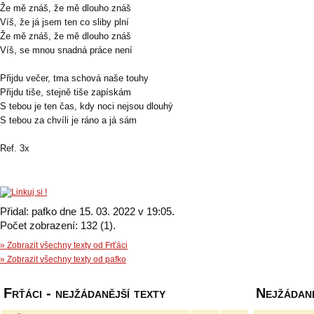
Že mě znáš, že mě dlouho znáš
Víš, že já jsem ten co sliby plní
Že mě znáš, že mě dlouho znáš
Víš, se mnou snadná práce není
Přijdu večer, tma schová naše touhy
Přijdu tiše, stejně tiše zapískám
S tebou je ten čas, kdy noci nejsou dlouhý
S tebou za chvíli je ráno a já sám
Ref. 3x
Přidal: pafko dne 15. 03. 2022 v 19:05.
Počet zobrazení: 132 (1).
» Zobrazit všechny texty od Frťáci
» Zobrazit všechny texty od pafko
Frťáci - nejžádanější texty
Nejžádaně