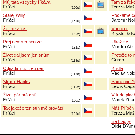
Můj táta vždycky říkával
Tam za řeko
Frťáci
Tereza Ma
(190x)
Starej Willy
Počkáme co
Frťáci
Jaromír No
(134x)
Že mě znáš
Vánoční
Frťáci
Kryštof & K
(132x)
Prej nemám peníze
Ukaž se
Frťáci
Monika Abs
(121x)
Život dal jsem jen snům
Protože to
Frťáci
Gump
(118x)
Odjíždím už třetí den
Křídla
Frťáci
Václav Noi
(117x)
Skunk Hanks
Someone Y
Frťáci
Lewis Capal
(112x)
Život pár má dnů
Vítr do plac
Frťáci
Marek Ztra
(106x)
Tak jakože ten stín mě provází
Náš Příběh
Frťáci
Tereza Ma
(104x)
Be Happy
Dixie D'Ame