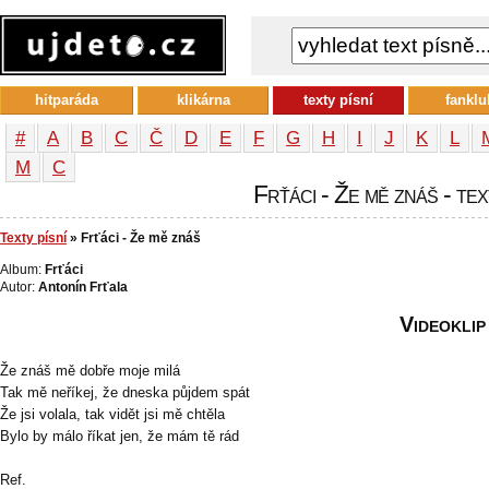
hitparáda
klikárna
texty písní
fanklu
#
A
B
C
Č
D
E
F
G
H
I
J
K
L
М
С
Frťáci - Že mě znáš - tex
Texty písní
» Frťáci - Že mě znáš
Album:
Frťáci
Autor:
Antonín Frťala
Videoklip
Že znáš mě dobře moje milá
Tak mě neříkej, že dneska půjdem spát
Že jsi volala, tak vidět jsi mě chtěla
Bylo by málo říkat jen, že mám tě rád
Ref.