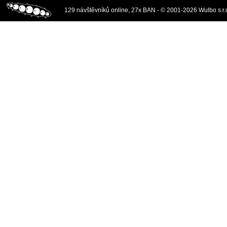
129 návštěvníků online, 27x BAN - © 2001-2026 Wulbo s.r.o