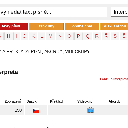
texty písní
fankluby
online chat
diskuzní fór
G
H
I
J
K
L
M
N
O
P
Q
R
Ř
S
Š
 a překlady písní, akordy, videoklipy
erpreta
Fanklub interpret
Zobrazení
Jazyk
Překlad
Videoklip
Akordy
190