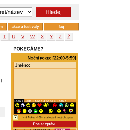
um
akce a festivaly
faq
T
U
V
W
X
Y
Z
Ž
POKECÁME?
Noční pokec [22:00-5:59]
Jméno:
a
|
Sada 1
Sada 2
Sada 3
Sada 4
Sada 5