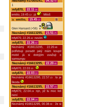
Neznámý #17005141,
04.52
:50
1
mfy870,
22.11
:18
emilio, 19.45
: já
Miloš
:13
emilio,
19.45
:13
Glen Hansard (+56)
Neznámý #16613295,
23.51
:25
mfy870, 22.26
:nevím
:42
mfy870,
22.26
:42
Neznámý #16613295, 22.20
:
:46
potřebuji poradit jaký mám koupit
mobil já si dobýjím uvažuji o
samsungu
Neznámý #16613295,
22.20
:46
mfy870, 22.03
:
:10
mfy870,
22.03
:10
Neznámý #16613295, 22.57
: to je
:15
škoda
Neznámý #16613295,
22.57
:15
mfy870, 22.04
:njn, již tu moc lidí
:24
není
mfy870,
22.04
:24
Neznámý #16613295, 00.38
: že si
:30