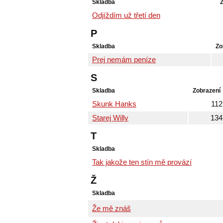
Skladba
Odjíždím už třetí den
P
Skladba
Zo
Prej nemám peníze
S
Skladba
Zobrazení
Skunk Hanks
112
Starej Willy
134
T
Skladba
Tak jakože ten stín mě provází
Ž
Skladba
Že mě znáš