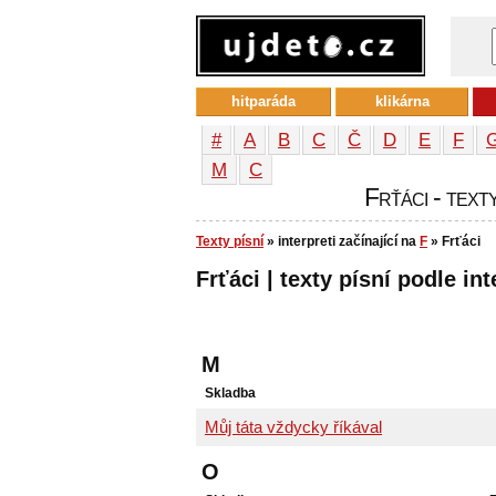
hitparáda
klikárna
#
A
B
C
Č
D
E
F
М
С
Frťáci - texty
Texty písní
» interpreti začínající na
F
» Frťáci
Frťáci | texty písní podle int
M
Skladba
Můj táta vždycky říkával
O