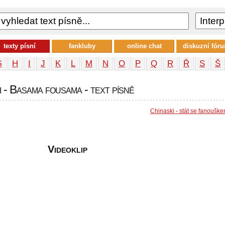
texty písní
fankluby
online chat
diskuzní fór
G
H
I
J
K
L
M
N
O
P
Q
R
Ř
S
Š
 - Basama fousama - text písně
Chinaski - stát se fanoušk
Videoklip