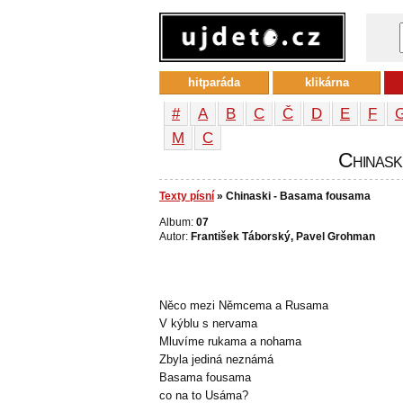
hitparáda
klikárna
#
A
B
C
Č
D
E
F
М
С
Chinaski
Texty písní
» Chinaski - Basama fousama
Album:
07
Autor:
František Táborský, Pavel Grohman
Něco mezi Němcema a Rusama
V kýblu s nervama
Mluvíme rukama a nohama
Zbyla jediná neznámá
Basama fousama
co na to Usáma?