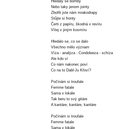
Hledaly se bomby
Nebo taky jenom jointy
Zbořili jste nám mrakodrapy
Stůjte si fronty
Čerti z papíru, škodná v revíru
Vítej v jiným kosmíru
Hledalo se, co se dalo
Všechno mělo význam
Víza - analýza - Condoleeza - schíza
Ale kdo ví
Co nám nakonec poví
Co na to Dabl-Ju Křoví?
Počínám si troufale
Femme fatale
Sama v lokále
Tak beru to svý gitáre
A kantáre, kantáre, kantáre
Počínám si troufale
Femme fatale
Sama v lokále