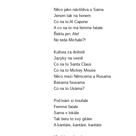
Něco jako návštěva u Sama
Jenom tak na honem
Co na to Al Capone
A co na to má femme fatale
Řekla jen: Ale!
No teda Michale?!
Kultura za dvěstě
Jazyky na vestě
Co na to Santa Claus
Co na to Mickey Mouse
Něco mezi Němcema a Rusama
Basama fousama
Co na to Usáma?
Počínám si troufale
Femme fatale
Sama v lokále
Tak beru to svý gitáre
A kantáre, kantáre, kantáre