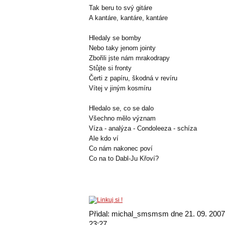
Tak beru to svý gitáre
A kantáre, kantáre, kantáre
Hledaly se bomby
Nebo taky jenom jointy
Zbořili jste nám mrakodrapy
Stůjte si fronty
Čerti z papíru, škodná v revíru
Vítej v jiným kosmíru
Hledalo se, co se dalo
Všechno mělo význam
Víza - analýza - Condoleeza - schíza
Ale kdo ví
Co nám nakonec poví
Co na to Dabl-Ju Křoví?
Přidal: michal_smsmsm dne 21. 09. 2007
23:27.