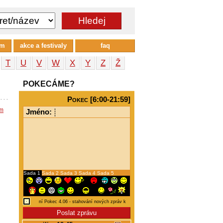
um
akce a festivaly
faq
T
U
V
W
X
Y
Z
Ž
POKECÁME?
Pokec [6:00-21:59]
em
Jméno:
Sada 1
Sada 2
Sada 3
Sada 4
Sada 5