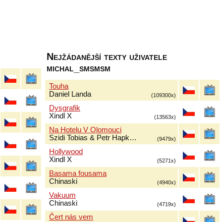
Nejžádanější texty uživatele
michal_smsmsm
Touha
Daniel Landa
(109300x)
Dysgrafik
Xindl X
(13563x)
Na Hotelu V Olomouci
Szidi Tobias & Petr Hapk…
(9479x)
Hollywood
Xindl X
(5271x)
Basama fousama
Chinaski
(4940x)
Vakuum
Chinaski
(4719x)
Čert nás vem