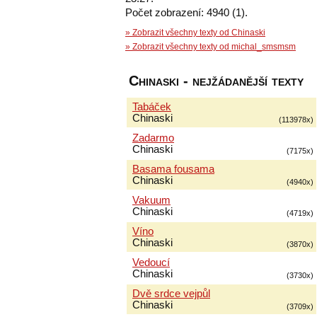
Počet zobrazení: 4940 (1).
» Zobrazit všechny texty od Chinaski
» Zobrazit všechny texty od michal_smsmsm
Chinaski - nejžádanější texty
Tabáček
Chinaski
(113978x)
Zadarmo
Chinaski
(7175x)
Basama fousama
Chinaski
(4940x)
Vakuum
Chinaski
(4719x)
Víno
Chinaski
(3870x)
Vedoucí
Chinaski
(3730x)
Dvě srdce vejpůl
Chinaski
(3709x)