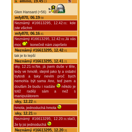
emilio, 19.45
:13
Glen Hansard (+56)
mfy870, 06.19
:58
Neznámý #16613295, 12.42
: kde
:01
jste všichni
mfy870, 06.16
:41
Neznámý #16613295, 12.42
:Já vás
:01
moc
konečně nám zapršelo
Neznámý #16613295, 12.42
:01
tak je to lepší
Neznámý #16613295, 12.41
:21
sky, 12.21
:Ne, já jsem duše v těle,
:50
tedy ve hmotě, stejně jako ty a ostatní
bytosti a taky nevím proč bych
nemohla být sama Ano, teď jsem a
doufám že budu i nadále
někdo je
totiž raději sám a než s
manipulátorem
sky, 12.22
:31
hmota, jednoduchá hmota
sky, 12.21
:50
Neznámý #16613295, 12.20
:stačí,
:31
že ty jsi jednoduchá
Neznámý #16613295, 12.20
:31