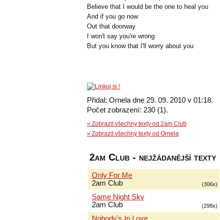
Believe that I would be the one to heal you
And if you go now
Out that doorway
I won't say you're wrong
But you know that I'll worry about you
Přidal: Ornela dne 29. 09. 2010 v 01:18.
Počet zobrazení: 230 (1).
» Zobrazit všechny texty od 2am Club
» Zobrazit všechny texty od Ornela
2am Club - nejžádanější texty
Only For Me
2am Club
(306x)
Same Night Sky
2am Club
(298x)
Nobody's In Love