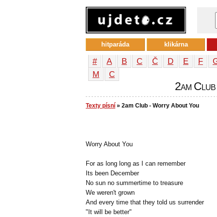
hitparáda
klikárna
#
A
B
C
Č
D
E
F
М
С
2am Club 
Texty písní
» 2am Club - Worry About You
Worry About You
For as long long as I can remember
Its been December
No sun no summertime to treasure
We weren't grown
And every time that they told us surrender
"It will be better"