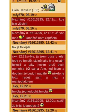
emilio, 19.45
:13
Glen Hansard (+56)
mfy870, 06.19
:58
Neznámý #16613295, 12.42
: kde
:01
jste všichni
mfy870, 06.16
:41
Neznámý #16613295, 12.42
:Já vás
:01
moc
konečně nám zapršelo
Neznámý #16613295, 12.42
:01
tak je to lepší
Neznámý #16613295, 12.41
:21
sky, 12.21
:Ne, já jsem duše v těle,
:50
tedy ve hmotě, stejně jako ty a ostatní
bytosti a taky nevím proč bych
nemohla být sama Ano, teď jsem a
doufám že budu i nadále
někdo je
totiž raději sám a než s
manipulátorem
sky, 12.22
:31
hmota, jednoduchá hmota
sky, 12.21
:50
Neznámý #16613295, 12.20
:stačí,
:31
že ty jsi jednoduchá
Neznámý #16613295, 12.20
:31