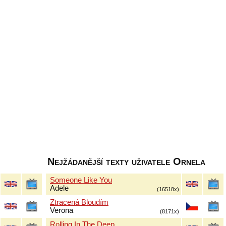
Nejžádanější texty uživatele Ornela
Someone Like You
Adele
(16518x)
Ztracená Bloudím
Verona
(8171x)
Rolling In The Deep