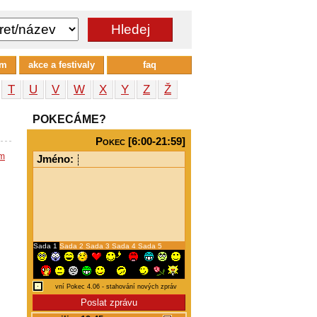
um
akce a festivaly
faq
T
U
V
W
X
Y
Z
Ž
POKECÁME?
Pokec [6:00-21:59]
em
Jméno:
Sada 1
Sada 2
Sada 3
Sada 4
Sada 5