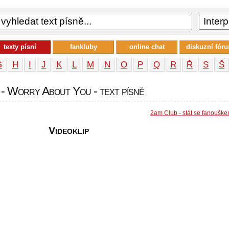
texty písní
fankluby
online chat
diskuzní fór
G
H
I
J
K
L
M
N
O
P
Q
R
Ř
S
Š
- Worry About You - text písně
2am Club - stát se fanoušk
Videoklip