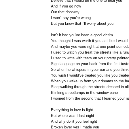
Believe that I would be the one to heal you
And if you go now
Out that doorway
I won't say you're wrong
But you know that I'll worry about you
Isn't it bad you've been a good victim
You thought I was worth it you act like I would 
And maybe you were right at one point somed
I used to watch you treat the streets like a ru
I used to write with tears on your pretty painte
Sign language on your back from the first tast
So when he whispers in your ear and you think
You wish I would've treated you like you treat
When you wake up from your dreams to the ha
Sleepwalking through the streets dressed in all
Blinking streetlamps in the window pane
I worried from the second that I learned your 
Everything in love is light
But where was I last night
And why don't you feel right
Broken lover yes I made you