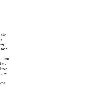
listen
ay
nway
d face
e
 of me
ed me
llway
 gray
name