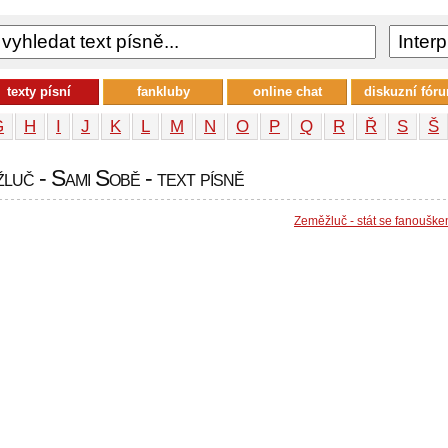
texty písní
fankluby
online chat
diskuzní fór
G
H
I
J
K
L
M
N
O
P
Q
R
Ř
S
Š
luč - Sami Sobě - text písně
Zeměžluč - stát se fanoušk