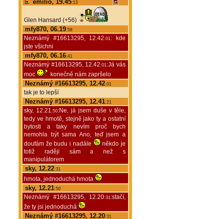
emilio, 19.45
:13
Glen Hansard (+56)
mfy870, 06.19
:58
Neznámý #16613295, 12.42
: kde
:01
jste všichni
mfy870, 06.16
:41
Neznámý #16613295, 12.42
:Já vás
:01
moc
konečně nám zapršelo
Neznámý #16613295, 12.42
:01
tak je to lepší
Neznámý #16613295, 12.41
:21
sky, 12.21
:Ne, já jsem duše v těle,
:50
tedy ve hmotě, stejně jako ty a ostatní
bytosti a taky nevím proč bych
nemohla být sama Ano, teď jsem a
doufám že budu i nadále
někdo je
totiž raději sám a než s
manipulátorem
sky, 12.22
:31
hmota, jednoduchá hmota
sky, 12.21
:50
Neznámý #16613295, 12.20
:stačí,
:31
že ty jsi jednoduchá
Neznámý #16613295, 12.20
:31