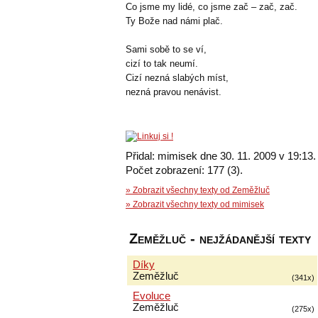
Co jsme my lidé, co jsme zač – zač, zač.
Ty Bože nad námi plač.
Sami sobě to se ví,
cizí to tak neumí.
Cizí nezná slabých míst,
nezná pravou nenávist.
Přidal: mimisek dne 30. 11. 2009 v 19:13.
Počet zobrazení: 177 (3).
» Zobrazit všechny texty od Zeměžluč
» Zobrazit všechny texty od mimisek
Zeměžluč - nejžádanější texty
Díky
Zeměžluč
(341x)
Evoluce
Zeměžluč
(275x)