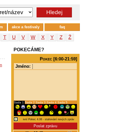
um
akce a festivaly
faq
T
U
V
W
X
Y
Z
Ž
POKECÁME?
Pokec [6:00-21:59]
em
Jméno:
Sada 1
Sada 2
Sada 3
Sada 4
Sada 5