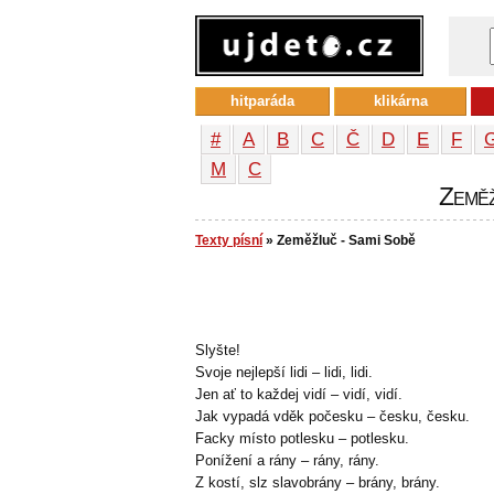
hitparáda
klikárna
#
A
B
C
Č
D
E
F
М
С
Zeměž
Texty písní
» Zeměžluč - Sami Sobě
Slyšte!
Svoje nejlepší lidi – lidi, lidi.
Jen ať to každej vidí – vidí, vidí.
Jak vypadá vděk počesku – česku, česku.
Facky místo potlesku – potlesku.
Ponížení a rány – rány, rány.
Z kostí, slz slavobrány – brány, brány.