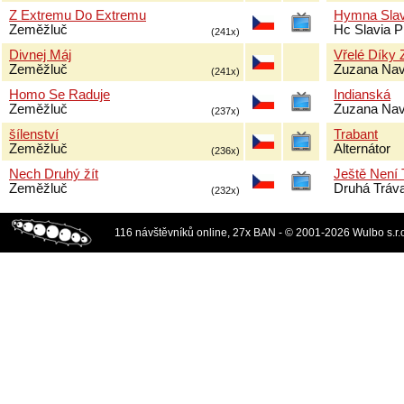
Z Extremu Do Extremu
Hymna Slav
Zeměžluč
Hc Slavia P
(241x)
Divnej Máj
Vřelé Díky
Zeměžluč
Zuzana Nav
(241x)
Homo Se Raduje
Indianská
Zeměžluč
Zuzana Nav
(237x)
šílenství
Trabant
Zeměžluč
Alternátor
(236x)
Nech Druhý žít
Ještě Není
Zeměžluč
Druhá Tráv
(232x)
116 návštěvníků online, 27x BAN - © 2001-2026 Wulbo s.r.o