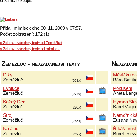
si za nic nekoupíš.
Přidal: mimisek dne 30. 11. 2009 v 07:57.
Počet zobrazení: 172 (1).
» Zobrazit všechny texty od Zeměžluč
» Zobrazit všechny texty od mimisek
Zeměžluč - nejžádanější texty
Nejžádaně
Díky
Měsíčku na
Zeměžluč
Bára Basik
(339x)
Evoluce
Pokušení
Zeměžluč
Aneta Lang
(274x)
Každý Den
Hymna Slavi
Zeměžluč
Karel Vágne
(270x)
Stroj
Námořnick
Zeměžluč
Zuzana Nav
(263x)
Na Jihu
Říkáš pros
Zeměžluč
Bořek Slez
(242x)