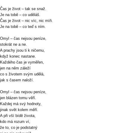
Čas je život – tak se snaž.
Je na tobě – co uděláš.
Čas je život – nic víc, nic míň.
Je na tobě – co teď s ním.
Omyl – čas nejsou peníze,
stokrát ne a ne.
A prachy jsou ti k ničemu,
když konec nastane.
Každého čas je vyměřen,
jen na něm záleží
co s životem svým udělá,
jak s časem naloží.
Omyl – čas nejsou peníze,
jen blázen tomu věří.
Každej má svý hodnoty,
jinak svět kolem měří.
A při vší bídě života,
kdo má rozum ví,
že to, co je podstatný