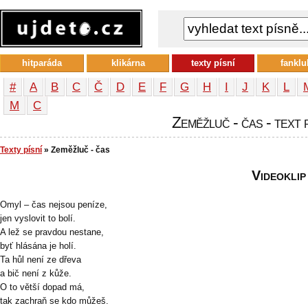
hitparáda
klikárna
texty písní
fanklu
#
A
B
C
Č
D
E
F
G
H
I
J
K
L
М
С
Zeměžluč - čas - text 
Texty písní
» Zeměžluč - čas
Videoklip
Omyl – čas nejsou peníze,
jen vyslovit to bolí.
A lež se pravdou nestane,
byť hlásána je holí.
Ta hůl není ze dřeva
a bič není z kůže.
O to větší dopad má,
tak zachraň se kdo můžeš.