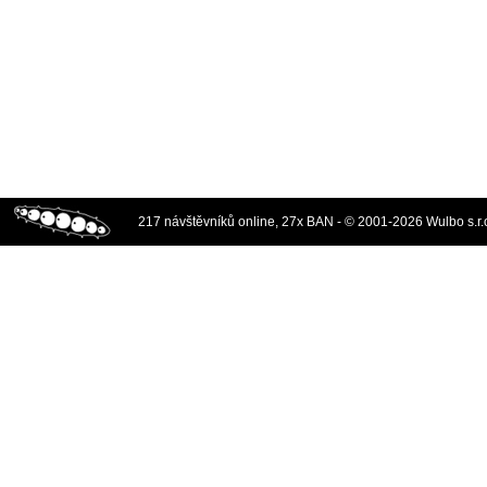
217 návštěvníků online, 27x BAN - © 2001-2026 Wulbo s.r.o