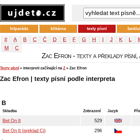
hitparáda
klikárna
texty písní
fanklu
#
A
B
C
Č
D
E
F
G
H
I
J
K
L
М
С
Zac Efron - texty a překlady písní, 
Texty písní
» interpreti začínající na
Z
» Zac Efron
Zac Efron | texty písní podle interpreta
B
Skladba
Zobrazení
Jazyk
Pře
Bet On It
529
Bet On It (preklad Cj)
296