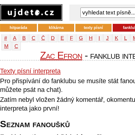
hitparáda
klikárna
texty písní
fanklu
#
A
B
C
Č
D
E
F
G
H
I
J
K
L
М
С
Zac Efron
- fanklub int
Texty písní interpreta
Pro přispívání do fanklubu se musíte stát fan
můžete psát na chat).
Zatím nebyl vložen žádný komentář, okomentu
interpreta jako první!
Seznam fanoušků