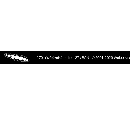
170 návštěvníků online, 27x BAN - © 2001-2026 Wulbo s.r.o