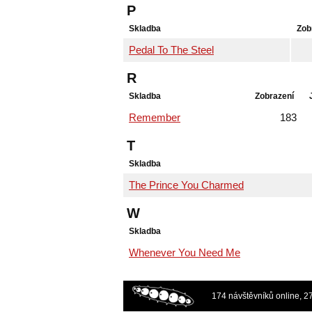
P
Skladba
Zob
Pedal To The Steel
R
Skladba
Zobrazení
Remember
183
T
Skladba
The Prince You Charmed
W
Skladba
Whenever You Need Me
174 návštěvníků online, 2