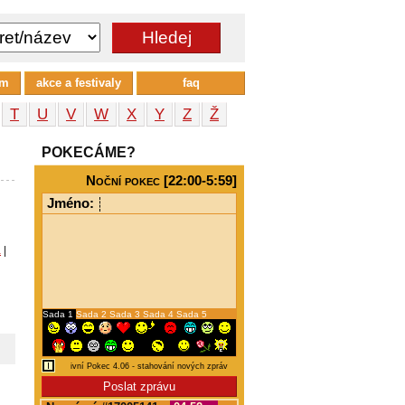
um
akce a festivaly
faq
T
U
V
W
X
Y
Z
Ž
POKECÁME?
Noční pokec [22:00-5:59]
Jméno:
a
|
Sada 1
Sada 2
Sada 3
Sada 4
Sada 5