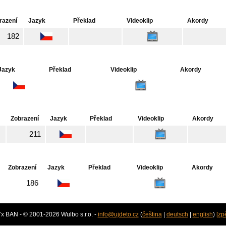
razení
Jazyk
Překlad
Videoklip
Akordy
182
Jazyk
Překlad
Videoklip
Akordy
Zobrazení
Jazyk
Překlad
Videoklip
Akordy
211
Zobrazení
Jazyk
Překlad
Videoklip
Akordy
186
7x BAN - © 2001-2026 Wulbo s.r.o. -
info@ujdeto.cz
(
čeština
|
deutsch
|
english
)
[zp