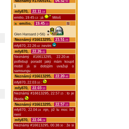
Neznámý #17005141,
04.52
:50
1
mfy870,
22.11
:18
emilio, 19.45
: já
Miloš
:13
emilio,
19.45
:13
Glen Hansard (+56)
Neznámý #16613295,
23.51
:25
mfy870, 22.26
:nevím
:42
mfy870,
22.26
:42
Neznámý #16613295, 22.20
:
:46
potřebuji poradit jaký mám koupit
mobil já si dobýjím uvažuji o
samsungu
Neznámý #16613295,
22.20
:46
mfy870, 22.03
:
:10
mfy870,
22.03
:10
Neznámý #16613295, 22.57
: to je
:15
škoda
Neznámý #16613295,
22.57
:15
mfy870, 22.04
:njn, již tu moc lidí
:24
není
mfy870,
22.04
:24
Neznámý #16613295, 00.38
: že si
:30