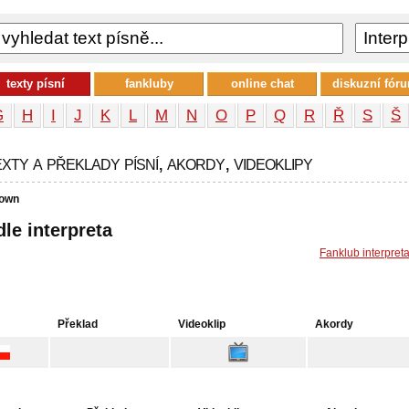
texty písní
fankluby
online chat
diskuzní fór
G
H
I
J
K
L
M
N
O
P
Q
R
Ř
S
Š
ty a překlady písní, akordy, videoklipy
town
le interpreta
Fanklub interpret
Překlad
Videoklip
Akordy