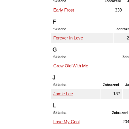
Skladba
Zobrazení
J
Early Frost
339
F
Skladba
Zobraze
Forever In Love
2
G
Skladba
Zob
Grow Old With Me
J
Skladba
Zobrazení
J
Jamie Lee
187
L
Skladba
Zobrazení
Lose My Cool
20