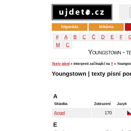
hitparáda
klikárna
#
A
B
C
Č
D
E
F
М
С
Youngstown - tex
Texty písní
» interpreti začínající na
Y
» Youngs
Youngstown | texty písní pod
A
Skladba
Zobrazení
Jazyk
Angel
170
E