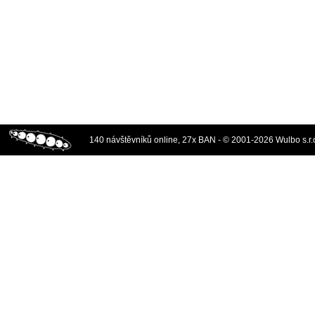
140 návštěvníků online, 27x BAN - © 2001-2026 Wulbo s.r.o