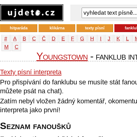
hitparáda
klikárna
texty písní
fanklu
#
A
B
C
Č
D
E
F
G
H
I
J
K
L
М
С
Youngstown
- fanklub in
Texty písní interpreta
Pro přispívání do fanklubu se musíte stát fan
můžete psát na chat).
Zatím nebyl vložen žádný komentář, okomentu
interpreta jako první!
Seznam fanoušků