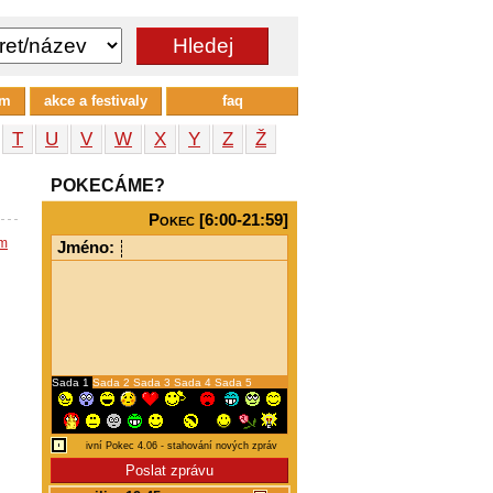
um
akce a festivaly
faq
T
U
V
W
X
Y
Z
Ž
POKECÁME?
Pokec [6:00-21:59]
em
Jméno:
Sada 1
Sada 2
Sada 3
Sada 4
Sada 5