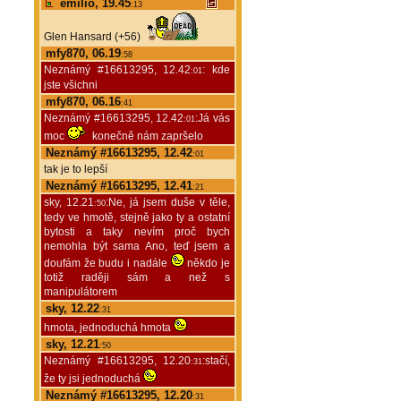
emilio, 19.45
:13
Glen Hansard (+56)
mfy870, 06.19
:58
Neznámý #16613295, 12.42
: kde
:01
jste všichni
mfy870, 06.16
:41
Neznámý #16613295, 12.42
:Já vás
:01
moc
konečně nám zapršelo
Neznámý #16613295, 12.42
:01
tak je to lepší
Neznámý #16613295, 12.41
:21
sky, 12.21
:Ne, já jsem duše v těle,
:50
tedy ve hmotě, stejně jako ty a ostatní
bytosti a taky nevím proč bych
nemohla být sama Ano, teď jsem a
doufám že budu i nadále
někdo je
totiž raději sám a než s
manipulátorem
sky, 12.22
:31
hmota, jednoduchá hmota
sky, 12.21
:50
Neznámý #16613295, 12.20
:stačí,
:31
že ty jsi jednoduchá
Neznámý #16613295, 12.20
:31