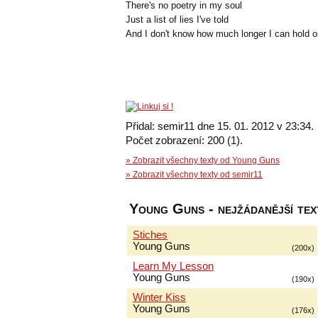
There's no poetry in my soul
Just a list of lies I've told
And I don't know how much longer I can hold o
Přidal: semir11 dne 15. 01. 2012 v 23:34.
Počet zobrazení: 200 (1).
» Zobrazit všechny texty od Young Guns
» Zobrazit všechny texty od semir11
Young Guns - nejžádanější tex
Stiches
Young Guns
(200x)
Learn My Lesson
Young Guns
(190x)
Winter Kiss
Young Guns
(176x)