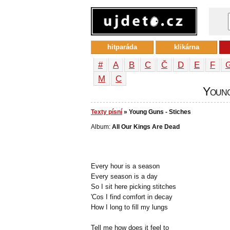
hitparáda
klikárna
#
A
B
C
Č
D
E
F
М
С
Young
Texty písní
» Young Guns - Stiches
Album:
All Our Kings Are Dead
Every hour is a season
Every season is a day
So I sit here picking stitches
'Cos I find comfort in decay
How I long to fill my lungs
Tell me how does it feel to