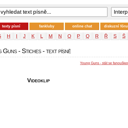
texty písní
fankluby
online chat
diskuzní fór
G
H
I
J
K
L
M
N
O
P
Q
R
Ř
S
Š
 Guns - Stiches - text písně
Young Guns - stát se fanoušk
Videoklip