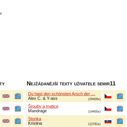
n
ty
Nejžádanější texty uživatele semir11
Du hast den schönsten Arsch der …
Alex C. & Y-ass
(29409x)
Šrouby a matice
Mandrage
(14455x)
Stonka
Kristina
(12781x)