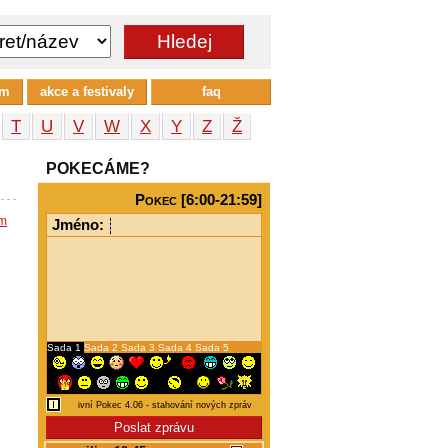
um
akce a festivaly
faq
T
U
V
W
X
Y
Z
Ž
POKECÁME?
Pokec [6:00-21:59]
em
Jméno:
Sada 1
Sada 2
Sada 3
Sada 4
Sada 5