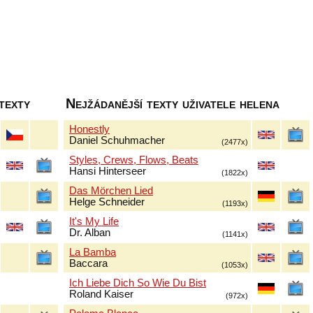
texty
Nejžádanější texty uživatele helena
Honestly
Daniel Schuhmacher
(2477x)
Styles, Crews, Flows, Beats
Hansi Hinterseer
(1822x)
Das Mörchen Lied
Helge Schneider
(1193x)
It's My Life
Dr. Alban
(1141x)
La Bamba
Baccara
(1053x)
Ich Liebe Dich So Wie Du Bist
Roland Kaiser
(972x)