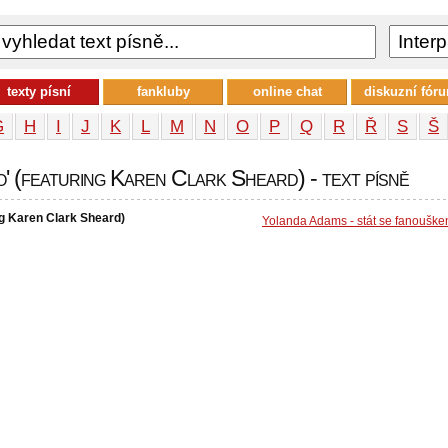
texty písní
fankluby
online chat
diskuzní fór
G
H
I
J
K
L
M
N
O
P
Q
R
Ř
S
Š
' (featuring Karen Clark Sheard) - text písně
ng Karen Clark Sheard)
Yolanda Adams - stát se fanoušk