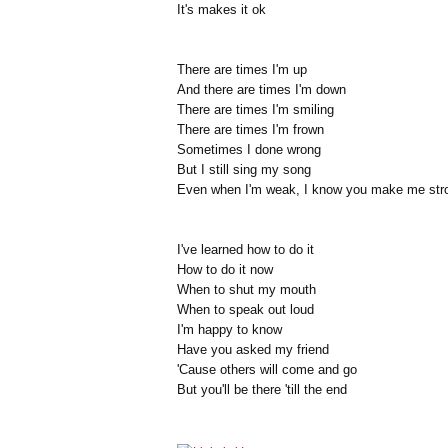
It's makes it ok
There are times I'm up
And there are times I'm down
There are times I'm smiling
There are times I'm frown
Sometimes I done wrong
But I still sing my song
Even when I'm weak, I know you make me str
I've learned how to do it
How to do it now
When to shut my mouth
When to speak out loud
I'm happy to know
Have you asked my friend
'Cause others will come and go
But you'll be there 'till the end