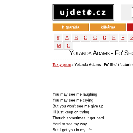
hitparáda
klikárna
#
A
B
C
Č
D
E
F
М
С
Yolanda Adams - Fo' Sho
Texty písní
» Yolanda Adams - Fo' Sho' (featuri
You may see me laughing
You may see me crying
But you won't see me give up
I'll just keep on trying
Though sometimes it get hard
Hard to see my way
But I got you in my life