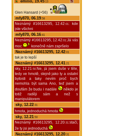
emilio, 19.45
:13
Glen Hansard (+56)
mfy870, 06.19
:58
Neznámý #16613295, 12.42
: kde
:01
jste všichni
mfy870, 06.16
:41
Neznámý #16613295, 12.42
:Já vás
:01
moc
konečně nám zapršelo
Neznámý #16613295, 12.42
:01
tak je to lepší
Neznámý #16613295, 12.41
:21
sky, 12.21
:Ne, já jsem duše v těle,
:50
tedy ve hmotě, stejně jako ty a ostatní
bytosti a taky nevím proč bych
nemohla být sama Ano, teď jsem a
doufám že budu i nadále
někdo je
totiž raději sám a než s
manipulátorem
sky, 12.22
:31
hmota, jednoduchá hmota
sky, 12.21
:50
Neznámý #16613295, 12.20
:stačí,
:31
že ty jsi jednoduchá
Neznámý #16613295, 12.20
:31