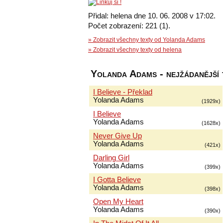
Přidal: helena dne 10. 06. 2008 v 17:02.
Počet zobrazení: 221 (1).
» Zobrazit všechny texty od Yolanda Adams
» Zobrazit všechny texty od helena
Yolanda Adams - nejžádanější 
I Believe - Překlad
Yolanda Adams
(1929x)
I Believe
Yolanda Adams
(1628x)
Never Give Up
Yolanda Adams
(421x)
Darling Girl
Yolanda Adams
(399x)
I Gotta Believe
Yolanda Adams
(398x)
Open My Heart
Yolanda Adams
(390x)