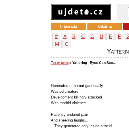
hitparáda
klikárna
#
A
B
C
Č
D
E
F
М
С
Yatterin
Texty písní
» Yattering - Eyes Can See...
Generated of hatred ganetically
Wasted creature
Development killingly attacked
With morbid violence
Patiently endured pain
And sneering laughs...
...They generated only inside attack!