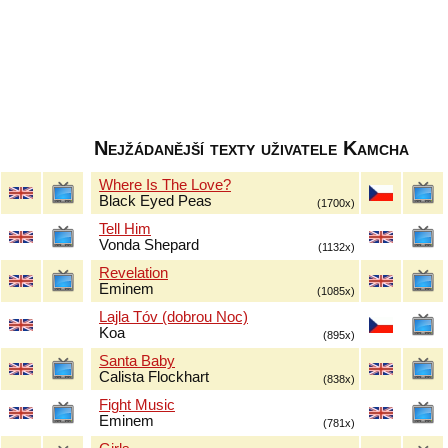
Nejžádanější texty uživatele Kamcha
Where Is The Love?
Black Eyed Peas
(1700x)
Tell Him
Vonda Shepard
(1132x)
Revelation
Eminem
(1085x)
Lajla Tóv (dobrou Noc)
Koa
(895x)
Santa Baby
Calista Flockhart
(838x)
Fight Music
Eminem
(781x)