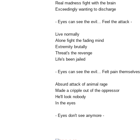
Real madness fight with the brain
Exceedingly wanting to discharge
- Eyes can see the evil... Feel the attack -
Live normally
Alone fight the fading mind
Extremity brutally
Threat's the revenge
Life's been jailed
- Eyes can see the evil... Felt pain themselves
Absurd attack of animal rage
Made a cripple out of the oppressor
He'll look nobody
In the eyes
- Eyes don't see anymore -