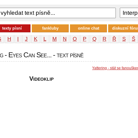
texty písní
fankluby
online chat
diskuzní fór
G
H
I
J
K
L
M
N
O
P
Q
R
Ř
S
Š
g - Eyes Can See... - text písně
Yattering - stát se fanoušk
Videoklip