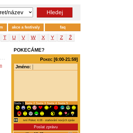
um
akce a festivaly
faq
T
U
V
W
X
Y
Z
Ž
POKECÁME?
Pokec [6:00-21:59]
em
Jméno:
Sada 1
Sada 2
Sada 3
Sada 4
Sada 5