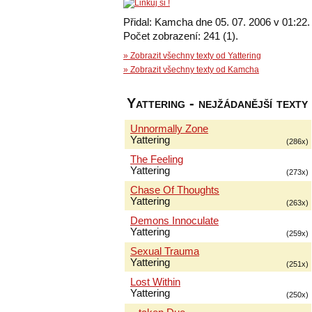
Přidal: Kamcha dne 05. 07. 2006 v 01:22.
Počet zobrazení: 241 (1).
» Zobrazit všechny texty od Yattering
» Zobrazit všechny texty od Kamcha
Yattering - nejžádanější texty
Unnormally Zone
Yattering
(286x)
The Feeling
Yattering
(273x)
Chase Of Thoughts
Yattering
(263x)
Demons Innoculate
Yattering
(259x)
Sexual Trauma
Yattering
(251x)
Lost Within
Yattering
(250x)