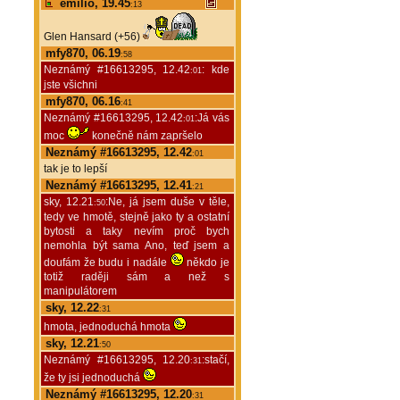
emilio, 19.45
:13
Glen Hansard (+56)
mfy870, 06.19
:58
Neznámý #16613295, 12.42
: kde
:01
jste všichni
mfy870, 06.16
:41
Neznámý #16613295, 12.42
:Já vás
:01
moc
konečně nám zapršelo
Neznámý #16613295, 12.42
:01
tak je to lepší
Neznámý #16613295, 12.41
:21
sky, 12.21
:Ne, já jsem duše v těle,
:50
tedy ve hmotě, stejně jako ty a ostatní
bytosti a taky nevím proč bych
nemohla být sama Ano, teď jsem a
doufám že budu i nadále
někdo je
totiž raději sám a než s
manipulátorem
sky, 12.22
:31
hmota, jednoduchá hmota
sky, 12.21
:50
Neznámý #16613295, 12.20
:stačí,
:31
že ty jsi jednoduchá
Neznámý #16613295, 12.20
:31