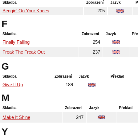
Skladba
Zobrazení
Jazyk
P
Beggin' On Your Knees
205
F
Skladba
Zobrazení
Jazyk
Pře
Finally Falling
254
Freak The Freak Out
237
G
Skladba
Zobrazení
Jazyk
Překlad
Give It Up
189
M
Skladba
Zobrazení
Jazyk
Překlad
Make It Shine
247
Y