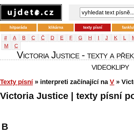
hitparáda
klikárna
texty písní
fanklu
#
A
B
C
Č
D
E
F
G
H
I
J
K
L
М
С
Victoria Justice - texty a přek
videoklipy
Texty písní
» interpreti začínající na
V
» Vict
Victoria Justice | texty písní p
B