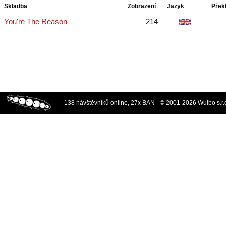
Skladba
Zobrazení
Jazyk
Přek
You're The Reason
214
138 návštěvníků online, 27x BAN - © 2001-2026 Wulbo s.r.o