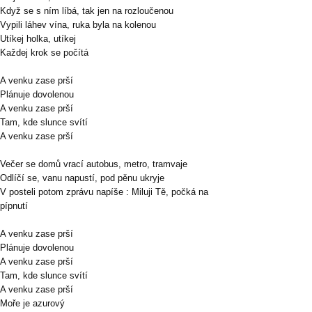
Když se s ním líbá, tak jen na rozloučenou
Vypili láhev vína, ruka byla na kolenou
Utíkej holka, utíkej
Každej krok se počítá
A venku zase prší
Plánuje dovolenou
A venku zase prší
Tam, kde slunce svítí
A venku zase prší
Večer se domů vrací autobus, metro, tramvaje
Odlíčí se, vanu napustí, pod pěnu ukryje
V posteli potom zprávu napíše : Miluji Tě, počká na
pípnutí
A venku zase prší
Plánuje dovolenou
A venku zase prší
Tam, kde slunce svítí
A venku zase prší
Moře je azurový