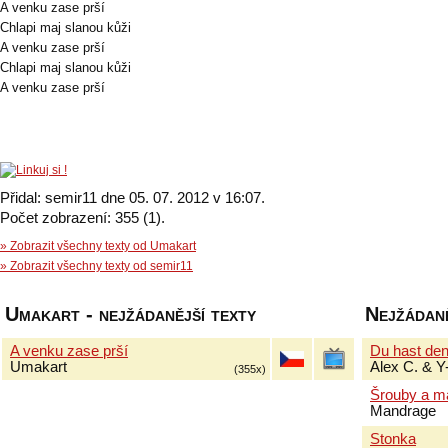
A venku zase prší
Chlapi maj slanou kůži
A venku zase prší
Chlapi maj slanou kůži
A venku zase prší
Přidal: semir11 dne 05. 07. 2012 v 16:07.
Počet zobrazení: 355 (1).
» Zobrazit všechny texty od Umakart
» Zobrazit všechny texty od semir11
Umakart - nejžádanější texty
Nejžádaně
A venku zase prší
Du hast de
Umakart
Alex C. & Y
(355x)
Šrouby a m
Mandrage
Stonka