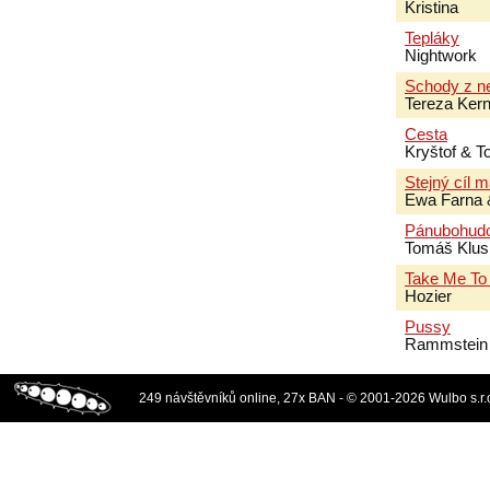
Kristina
Tepláky
Nightwork
Schody z n
Tereza Ker
Cesta
Kryštof & 
Stejný cíl 
Ewa Farna 
Pánubohud
Tomáš Klus
Take Me To
Hozier
Pussy
Rammstein
249 návštěvníků online, 27x BAN - © 2001-2026 Wulbo s.r.o