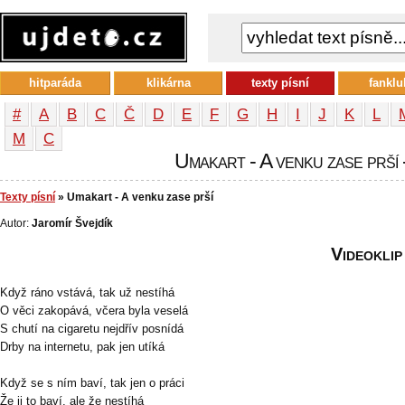
hitparáda
klikárna
texty písní
fanklu
#
A
B
C
Č
D
E
F
G
H
I
J
K
L
М
С
Umakart - A venku zase prší -
Texty písní
» Umakart - A venku zase prší
Autor:
Jaromír Švejdík
Videoklip
Když ráno vstává, tak už nestíhá
O věci zakopává, včera byla veselá
S chutí na cigaretu nejdřív posnídá
Drby na internetu, pak jen utíká
Když se s ním baví, tak jen o práci
Že ji to baví, ale že nestíhá