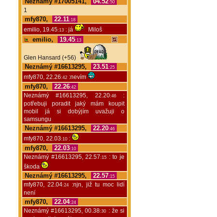
Neznámý #17005141,
04.52
:50
1
mfy870,
22.11
:18
emilio, 19.45
: já
Miloš
:13
emilio,
19.45
:13
Glen Hansard (+56)
Neznámý #16613295,
23.51
:25
mfy870, 22.26
:nevím
:42
mfy870,
22.26
:42
Neznámý #16613295, 22.20
:
:46
potřebuji poradit jaký mám koupit
mobil já si dobýjím uvažuji o
samsungu
Neznámý #16613295,
22.20
:46
mfy870, 22.03
:
:10
mfy870,
22.03
:10
Neznámý #16613295, 22.57
: to je
:15
škoda
Neznámý #16613295,
22.57
:15
mfy870, 22.04
:njn, již tu moc lidí
:24
není
mfy870,
22.04
:24
Neznámý #16613295, 00.38
: že si
:30