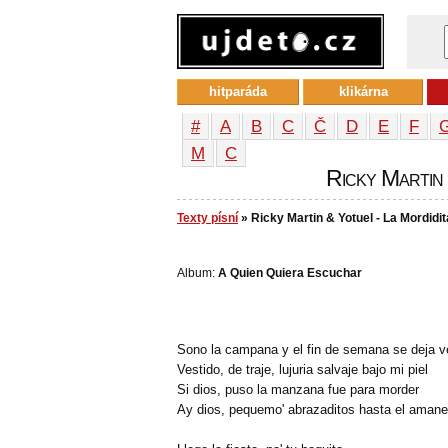
hitparáda
klikárna
#
A
B
C
Č
D
E
F
М
С
Ricky Martin 
Texty písní
» Ricky Martin & Yotuel - La Mordidit
Album:
A Quien Quiera Escuchar
Sono la campana y el fin de semana se deja v
Vestido, de traje, lujuria salvaje bajo mi piel
Si dios, puso la manzana fue para morder
Ay dios, pequemo' abrazaditos hasta el amane