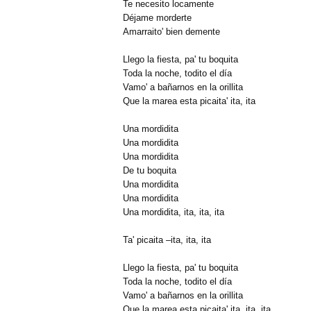
Te necesito locamente
Déjame morderte
Amarraito' bien demente
Llego la fiesta, pa' tu boquita
Toda la noche, todito el día
Vamo' a bañarnos en la orillita
Que la marea esta picaita' ita, ita
Una mordidita
Una mordidita
Una mordidita
De tu boquita
Una mordidita
Una mordidita
Una mordidita, ita, ita, ita
Ta' picaita –ita, ita, ita
Llego la fiesta, pa' tu boquita
Toda la noche, todito el día
Vamo' a bañarnos en la orillita
Que la marea esta picaita' ita, ita, ita