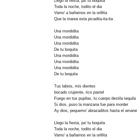
Llego la fiesta, pa' tu boquita
Toda la noche, todito el dia
Vamo' a bañarnos en la orillita
Que la marea esta picadita-ita-ita
Una mordidita
Una mordidita
Una mordidita
De tu boquita
Una mordidita
Una mordidita
Una mordidita
De tu boquita
Tus labios, mis dientes
bocado crujiente, rico pastel
Fuego en tus pupilas, tu cuerpo destila tequila
Si dios, puso la manzana fue para morder
Ay dios, pequemo' abrazaditos hasta el amane
Llego la fiesta, pa' tu boquita
Toda la noche, todito el dia
Vamo' a bañarnos en la orillita