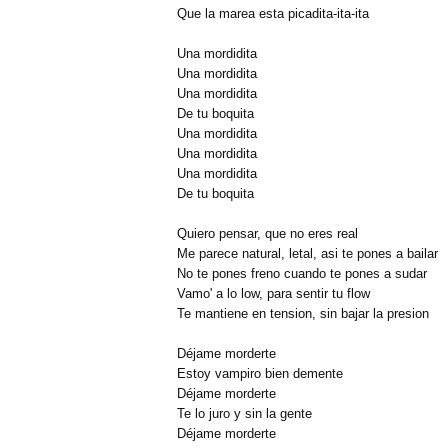
Que la marea esta picadita-ita-ita
Una mordidita
Una mordidita
Una mordidita
De tu boquita
Una mordidita
Una mordidita
Una mordidita
De tu boquita
Quiero pensar, que no eres real
Me parece natural, letal, asi te pones a bailar
No te pones freno cuando te pones a sudar
Vamo' a lo low, para sentir tu flow
Te mantiene en tension, sin bajar la presion
Déjame morderte
Estoy vampiro bien demente
Déjame morderte
Te lo juro y sin la gente
Déjame morderte