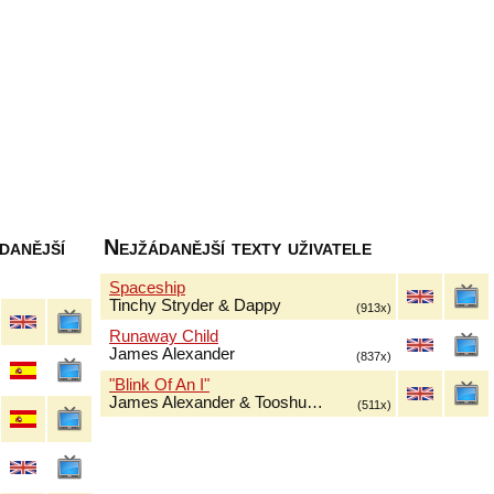
danější
Nejžádanější texty uživatele
Spaceship
Tinchy Stryder & Dappy
(913x)
Runaway Child
James Alexander
(837x)
"Blink Of An I"
James Alexander & Tooshu…
(511x)