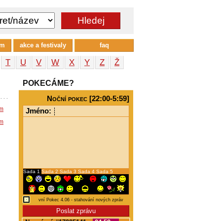
um
akce a festivaly
faq
T
U
V
W
X
Y
Z
Ž
POKECÁME?
Noční pokec [22:00-5:59]
em
Jméno:
em
Sada 1
Sada 2
Sada 3
Sada 4
Sada 5