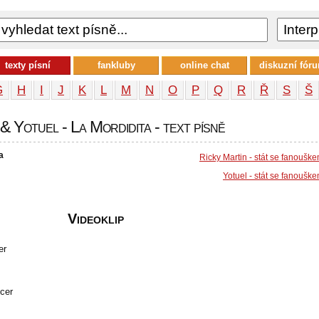
texty písní
fankluby
online chat
diskuzní fór
G
H
I
J
K
L
M
N
O
P
Q
R
Ř
S
Š
& Yotuel - La Mordidita - text písně
a
Ricky Martin - stát se fanoušk
Yotuel - stát se fanoušk
Videoklip
er
cer