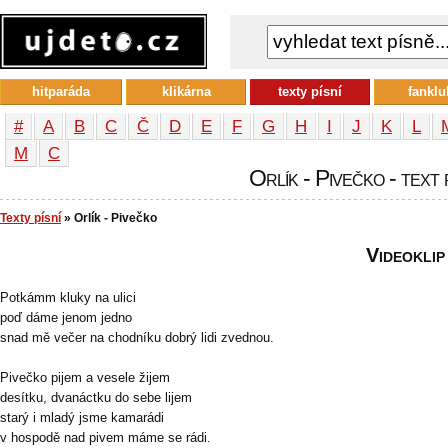
hitparáda
klikárna
texty písní
fanklu
#
A
B
C
Č
D
E
F
G
H
I
J
K
L
М
С
Orlík - Pivečko - text 
Texty písní
» Orlík - Pivečko
Videoklip
Potkámm kluky na ulici
poď dáme jenom jedno
snad mě večer na chodníku dobrý lidi zvednou.
Pivečko pijem a vesele žijem
desítku, dvanáctku do sebe lijem
starý i mladý jsme kamarádi
v hospodě nad pivem máme se rádi.