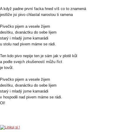
A když padne první facka hned víš co to znamená
jestliže jsi pivo chlastal narostou ti ramena
Pivečko pijem a vesele žijem
desítku, dvanáctku do sebe lijem
starý i mladý jsme kamarádi
u stolu nad pivem máme se rádi.
Ten kdo pivo nepije ten je sám jak v plotě kůl
a podle svejch zkušeností můžu říct
je tovůl.
Pivečko pijem a vesele žijem
desítku, dvanáctku do sebe lijem
starý i mladý jsme kamarádi
v hospodě nad pivem máme se rádi.
OI!