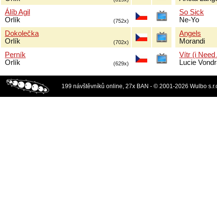
Álíb Agil
So Sick
Orlík
Ne-Yo
(752x)
Dokolečka
Angels
Orlík
Morandi
(702x)
Perník
Vítr (i Need
Orlík
Lucie Vond
(629x)
199 návštěvníků online, 27x BAN - © 2001-2026 Wulbo s.r.o