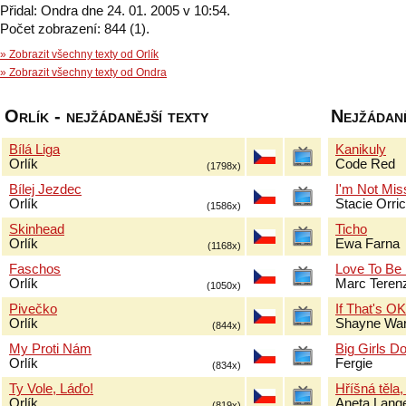
Přidal: Ondra dne 24. 01. 2005 v 10:54.
Počet zobrazení: 844 (1).
» Zobrazit všechny texty od Orlík
» Zobrazit všechny texty od Ondra
Orlík - nejžádanější texty
Nejžádaně
Bílá Liga
Kanikuly
Orlík
Code Red
(1798x)
Bílej Jezdec
I'm Not Mis
Orlík
Stacie Orri
(1586x)
Skinhead
Ticho
Orlík
Ewa Farna
(1168x)
Faschos
Love To Be
Orlík
Marc Terenz
(1050x)
Pivečko
If That's O
Orlík
Shayne Wa
(844x)
My Proti Nám
Big Girls Do
Orlík
Fergie
(834x)
Ty Vole, Láďo!
Hříšná těla,
Orlík
Aneta Lang
(819x)