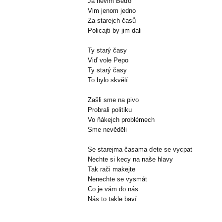
Já nevim Béďo
Vim jenom jedno
Za starejch časů
Policajti by jim dali
Ty starý časy
Viď vole Pepo
Ty starý časy
To bylo skvělí
Zašli sme na pivo
Probrali politiku
Vo ňákejch problémech
Sme nevěděli
Se starejma časama ďete se vycpat
Nechte si kecy na naše hlavy
Tak rači makejte
Nenechte se vysmát
Co je vám do nás
Nás to takle baví