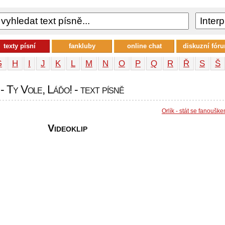
texty písní
fankluby
online chat
diskuzní fór
G
H
I
J
K
L
M
N
O
P
Q
R
Ř
S
Š
- Ty Vole, Láďo! - text písně
Orlík - stát se fanoušk
Videoklip