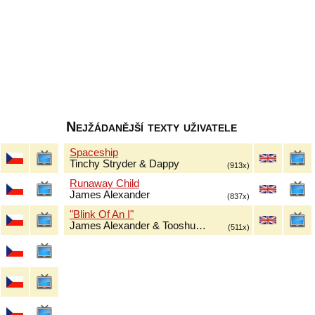
Nejžádanější texty uživatele
Spaceship
Tinchy Stryder & Dappy
(913x)
Runaway Child
James Alexander
(837x)
"Blink Of An I"
James Alexander & Tooshu…
(511x)