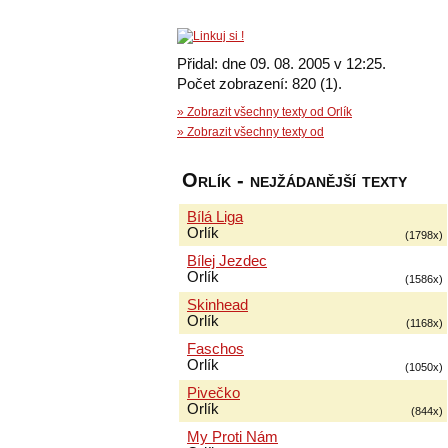
Přidal: dne 09. 08. 2005 v 12:25.
Počet zobrazení: 820 (1).
» Zobrazit všechny texty od Orlík
» Zobrazit všechny texty od
Orlík - nejžádanější texty
Bílá Liga
Orlík
(1798x)
Bílej Jezdec
Orlík
(1586x)
Skinhead
Orlík
(1168x)
Faschos
Orlík
(1050x)
Pivečko
Orlík
(844x)
My Proti Nám