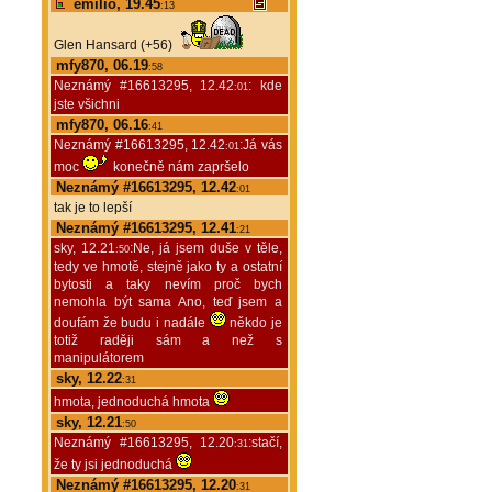
emilio, 19.45
:13
Glen Hansard (+56)
mfy870, 06.19
:58
Neznámý #16613295, 12.42
: kde
:01
jste všichni
mfy870, 06.16
:41
Neznámý #16613295, 12.42
:Já vás
:01
moc
konečně nám zapršelo
Neznámý #16613295, 12.42
:01
tak je to lepší
Neznámý #16613295, 12.41
:21
sky, 12.21
:Ne, já jsem duše v těle,
:50
tedy ve hmotě, stejně jako ty a ostatní
bytosti a taky nevím proč bych
nemohla být sama Ano, teď jsem a
doufám že budu i nadále
někdo je
totiž raději sám a než s
manipulátorem
sky, 12.22
:31
hmota, jednoduchá hmota
sky, 12.21
:50
Neznámý #16613295, 12.20
:stačí,
:31
že ty jsi jednoduchá
Neznámý #16613295, 12.20
:31