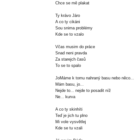
Chce se mě plakat
Ty krávo Járo
A co ty cikáni
Sou snima problémy
Kde se to vzalo
Včas musim do práce
Snad neni pravda
Za starejch časů
To se to spalo
JoMáme k tomu nahraný basu nebo něco...
Mám basu, jo...
Nejde to... nejde to posadit níž
Ne... kurva
A co ty skinhíti
Teď je jich tu plno
Mi vole vysvětlej
Kde se tu vzali