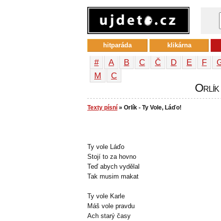
hitparáda
klikárna
#
A
B
C
Č
D
E
F
М
С
Orlík 
Texty písní
» Orlík - Ty Vole, Láďo!
Ty vole Láďo
Stojí to za hovno
Teď abych vydělal
Tak musim makat
Ty vole Karle
Máš vole pravdu
Ach starý časy