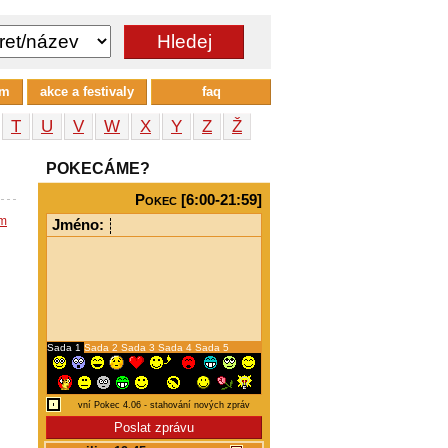
um
akce a festivaly
faq
T
U
V
W
X
Y
Z
Ž
POKECÁME?
Pokec [6:00-21:59]
em
Jméno:
Sada 1
Sada 2
Sada 3
Sada 4
Sada 5