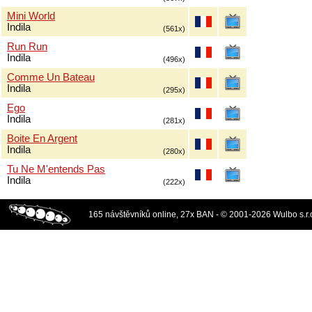
Mini World
Indila
(561x)
Run Run
Indila
(496x)
Comme Un Bateau
Indila
(295x)
Ego
Indila
(281x)
Boite En Argent
Indila
(280x)
Tu Ne M'entends Pas
Indila
(222x)
165 návštěvníků online, 27x BAN - © 2001-2026 Wulbo s.r.o