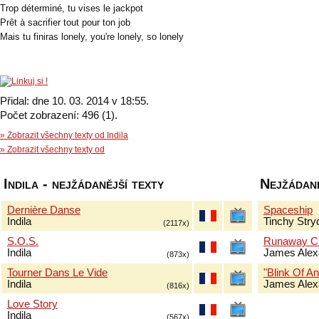
Trop déterminé, tu vises le jackpot
Prêt à sacrifier tout pour ton job
Mais tu finiras lonely, you're lonely, so lonely
Přidal: dne 10. 03. 2014 v 18:55.
Počet zobrazení: 496 (1).
» Zobrazit všechny texty od Indila
» Zobrazit všechny texty od
Indila - nejžádanější texty
Nejžádaně
Dernière Danse
Spaceship
Indila
Tinchy Stry
(2117x)
S.O.S.
Runaway Ch
Indila
James Alex
(873x)
Tourner Dans Le Vide
"Blink Of An
Indila
James Alex
(816x)
Love Story
Indila
(567x)