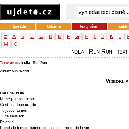
hitparáda
klikárna
texty písní
fanklu
#
A
B
C
Č
D
E
F
G
H
I
J
K
L
М
С
Indila - Run Run - text
Texty písní
» Indila - Run Run
Album:
Mini World
Videoklip
Mets de l'huile
Ne néglige pas ta vie
C'est pas face ou pile
Tu joues, tu ries
Tu te sens fort
Ralentis
Prends le temps d'aimer les choses simples de la vie